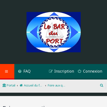
FAQ
Inscription
Connexion
Portail
Accueil du forum
Foire aux questions
R
e
c
h
e