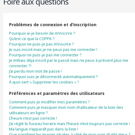
Foire aux questions
r
c
h
e
Problèmes de connexion et d’inscription
r
Pourquoi ai-je besoin de m’inscrire ?
Qu’est-ce que la COPPA ?
Pourquoi ne puis-je pas m’inscrire ?
Je suis inscrit mais je ne peux pas me connecter !
Pourquoi ne puis-je pas me connecter ?
Je m’étais déjà inscrit par le passé mais ne peux à présent plus me
connecter ?!
J’ai perdu mon mot de passe !
Pourquoi suis-je déconnecté automatiquement ?
À quoi sert « Supprimer les cookies » ?
Préférences et paramètres des utilisateurs
Comment puis-je modifier mes paramètres ?
Comment puis-je masquer mon nom d’utilisateur de la liste des
utilisateurs en ligne ?
L’heure n’est pas correcte !
J’ai réglé le fuseau horaire mais l’heure n’est toujours pas correcte !
Ma langue n’apparaît pas dans la liste !
Que signifient les images situées à côté de mon nom d’utilisateur ?