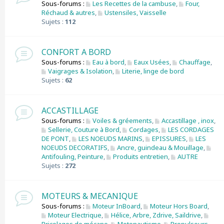
Sous-forums :
Les Recettes de la cambuse
,
Four,
Réchaud & autres
,
Ustensiles, Vaisselle
Sujets :
112
CONFORT A BORD
Sous-forums :
Eau à bord
,
Eaux Usées
,
Chauffage
,
Vaigrages & Isolation
,
Literie, linge de bord
Sujets :
62
ACCASTILLAGE
Sous-forums :
Voiles & gréements
,
Accastillage , inox
,
Sellerie, Couture à Bord
,
Cordages
,
LES CORDAGES
DE PONT
,
LES NOEUDS MARINS
,
EPISSURES
,
LES
NOEUDS DECORATIFS
,
Ancre, guindeau & Mouillage
,
Antifouling, Peinture
,
Produits entretien
,
AUTRE
Sujets :
272
MOTEURS & MECANIQUE
Sous-forums :
Moteur InBoard
,
Moteur Hors Board
,
Moteur Electrique
,
Hélice, Arbre, Zdrive, Saildrive
,