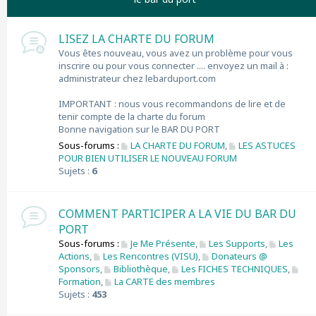
r
c
h
LISEZ LA CHARTE DU FORUM
e
Vous êtes nouveau, vous avez un problème pour vous
r
inscrire ou pour vous connecter .... envoyez un mail à :
administrateur chez lebarduport.com
IMPORTANT : nous vous recommandons de lire et de
tenir compte de la charte du forum
Bonne navigation sur le BAR DU PORT
Sous-forums :
LA CHARTE DU FORUM
,
LES ASTUCES
POUR BIEN UTILISER LE NOUVEAU FORUM
Sujets :
6
COMMENT PARTICIPER A LA VIE DU BAR DU
PORT
Sous-forums :
Je Me Présente
,
Les Supports
,
Les
Actions
,
Les Rencontres (VISU)
,
Donateurs @
Sponsors
,
Bibliothèque
,
Les FICHES TECHNIQUES
,
Formation
,
La CARTE des membres
Sujets :
453