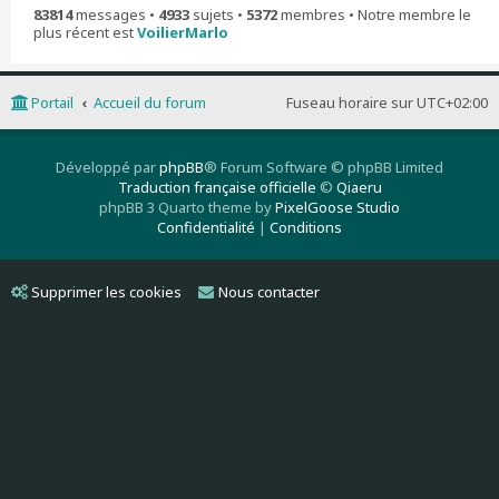
83814
messages •
4933
sujets •
5372
membres • Notre membre le
plus récent est
VoilierMarlo
Portail
Accueil du forum
Fuseau horaire sur
UTC+02:00
Développé par
phpBB
® Forum Software © phpBB Limited
Traduction française officielle
©
Qiaeru
phpBB 3 Quarto theme by
PixelGoose Studio
Confidentialité
|
Conditions
Supprimer les cookies
Nous contacter