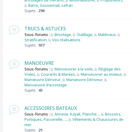
Bricolages de mécano
,
Motonautisme
,
Propulseurs
,
Barre, Gouvernail, safran
Sujets :
296
TRUCS & ASTUCES
Sous-forums :
Bricolage
,
Outillage
,
Matériaux
,
Stratification
,
Vos réalisations
Sujets :
937
MANOEUVRE
Sous-forums :
Manoeuvrer à la voile
,
Réglage des
Voiles
,
Courants & Marées
,
Manoeuvrer au moteur
,
Manœuvre Dériveur
,
Manœuvre Dériveur
,
Manoeuvre d'accostage
Sujets :
45
ACCESSOIRES BATEAUX
Sous-forums :
Annexe, Kayak, Planche...
,
Bossoirs,
Portiques, Passerelle, ...
,
Vêtements & Chaussures de
mer
Sujets :
25