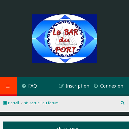
FAQ
Inscription
Connexion
Portail
Accueil du forum
R
e
c
h
le bar du port
e