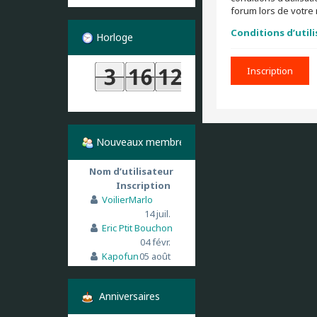
forum lors de votre 
Conditions d’util
Horloge
Inscription
Nouveaux membres
Nom d’utilisateur
Inscription
VoilierMarlo
14 juil.
Eric Ptit Bouchon
04 févr.
Kapofun
05 août
Anniversaires