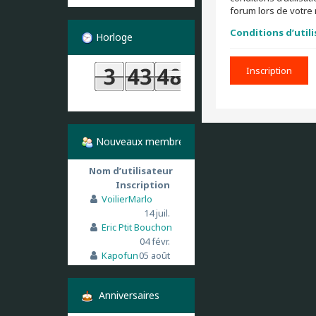
forum lors de votre 
Conditions d’util
Horloge
Inscription
Nouveaux membres
Nom d’utilisateur
Inscription
VoilierMarlo
14 juil.
Eric Ptit Bouchon
04 févr.
Kapofun
05 août
Anniversaires