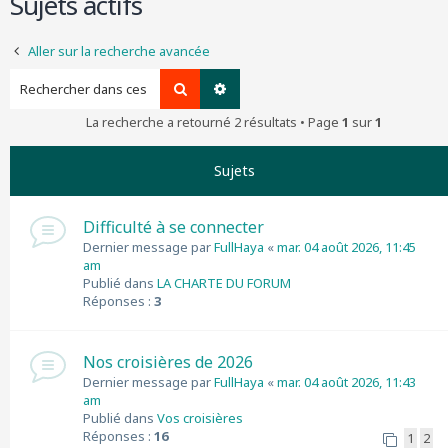
Sujets actifs
r
c
Aller sur la recherche avancée
h
e
Rechercher
Recherche avancée
r
La recherche a retourné 2 résultats • Page
1
sur
1
Sujets
Difficulté à se connecter
Dernier message par
FullHaya
«
mar. 04 août 2026, 11:45
am
Publié dans
LA CHARTE DU FORUM
Réponses :
3
Nos croisières de 2026
Dernier message par
FullHaya
«
mar. 04 août 2026, 11:43
am
Publié dans
Vos croisières
Réponses :
16
1
2