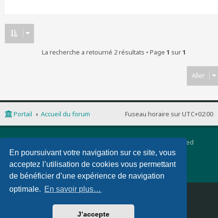
La recherche a retourné 2 résultats • Page
1
sur
1
Aller
Portail
Accueil du forum
Fuseau horaire sur
UTC+02:00
Développé par
phpBB
® Forum Software © phpBB Limited
Traduction française officielle
©
Qiaeru
En poursuivant votre navigation sur ce site, vous
phpBB 3 Quarto theme by
PixelGoose Studio
acceptez l’utilisation de cookies vous permettant
Confidentialité
|
Conditions
de bénéficier d’une expérience de navigation
optimale.
En savoir plus…
Supprimer les cookies
Nous contacter
J’accepte