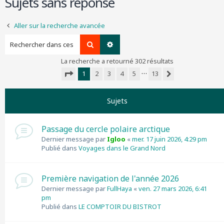
Sujets sans réponse
r
c
Aller sur la recherche avancée
h
e
Rechercher
Recherche avancée
r
La recherche a retourné 302 résultats
…
1
2
3
4
5
13
Suivant
Page
1
sur
13
Sujets
Passage du cercle polaire arctique
Dernier message par
Igloo
«
mer. 17 juin 2026, 4:29 pm
Publié dans
Voyages dans le Grand Nord
Première navigation de l'année 2026
Dernier message par
FullHaya
«
ven. 27 mars 2026, 6:41
pm
Publié dans
LE COMPTOIR DU BISTROT