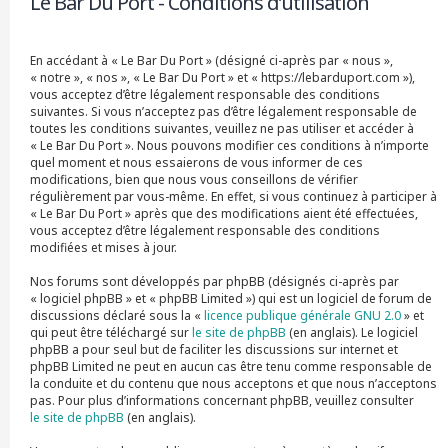
Le Bar Du Port - Conditions d’utilisation
r
c
h
En accédant à « Le Bar Du Port » (désigné ci-après par « nous »,
e
« notre », « nos », « Le Bar Du Port » et « https://lebarduport.com »),
r
vous acceptez d’être légalement responsable des conditions
suivantes. Si vous n’acceptez pas d’être légalement responsable de
toutes les conditions suivantes, veuillez ne pas utiliser et accéder à
« Le Bar Du Port ». Nous pouvons modifier ces conditions à n’importe
quel moment et nous essaierons de vous informer de ces
modifications, bien que nous vous conseillons de vérifier
régulièrement par vous-même. En effet, si vous continuez à participer à
« Le Bar Du Port » après que des modifications aient été effectuées,
vous acceptez d’être légalement responsable des conditions
modifiées et mises à jour.
Nos forums sont développés par phpBB (désignés ci-après par
« logiciel phpBB » et « phpBB Limited ») qui est un logiciel de forum de
discussions déclaré sous la «
licence publique générale GNU 2.0
» et
qui peut être téléchargé sur
le site de phpBB
(en anglais). Le logiciel
phpBB a pour seul but de faciliter les discussions sur internet et
phpBB Limited ne peut en aucun cas être tenu comme responsable de
la conduite et du contenu que nous acceptons et que nous n’acceptons
pas. Pour plus d’informations concernant phpBB, veuillez consulter
le site de phpBB
(en anglais).