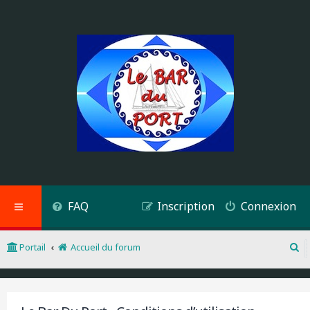
FAQ
Inscription
Connexion
Portail
Accueil du forum
R
e
c
h
e