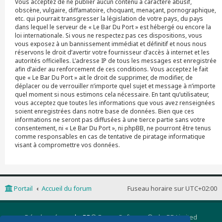
Vous acceptez de ne publier aucun contenu à caractère abusif,
obscène, vulgaire, diffamatoire, choquant, menaçant, pornographique,
etc. qui pourrait transgresser la législation de votre pays, du pays
dans lequel le serveur de « Le Bar Du Port » est hébergé ou encore la
loi internationale. Si vous ne respectez pas ces dispositions, vous
vous exposez à un bannissement immédiat et définitif et nous nous
réservons le droit d’avertir votre fournisseur d’accès à internet et les
autorités officielles. L’adresse IP de tous les messages est enregistrée
afin d’aider au renforcement de ces conditions. Vous acceptez le fait
que « Le Bar Du Port » ait le droit de supprimer, de modifier, de
déplacer ou de verrouiller n’importe quel sujet et message à n’importe
quel moment si nous estimons cela nécessaire. En tant qu’utilisateur,
vous acceptez que toutes les informations que vous avez renseignées
soient enregistrées dans notre base de données. Bien que ces
informations ne seront pas diffusées à une tierce partie sans votre
consentement, ni « Le Bar Du Port », ni phpBB, ne pourront être tenus
comme responsables en cas de tentative de piratage informatique
visant à compromettre vos données.
Portail
Accueil du forum
Fuseau horaire sur
UTC+02:00
Développé par
phpBB
® Forum Software © phpBB Limited