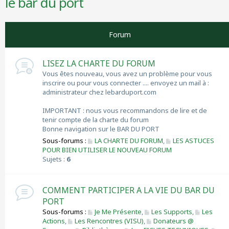
le bar du port
r
c
h
Forum
e
r
LISEZ LA CHARTE DU FORUM
Vous êtes nouveau, vous avez un problème pour vous
inscrire ou pour vous connecter .... envoyez un mail à :
administrateur chez lebarduport.com
IMPORTANT : nous vous recommandons de lire et de
tenir compte de la charte du forum
Bonne navigation sur le BAR DU PORT
Sous-forums :
LA CHARTE DU FORUM
,
LES ASTUCES
POUR BIEN UTILISER LE NOUVEAU FORUM
Sujets :
6
COMMENT PARTICIPER A LA VIE DU BAR DU
PORT
Sous-forums :
Je Me Présente
,
Les Supports
,
Les
Actions
,
Les Rencontres (VISU)
,
Donateurs @