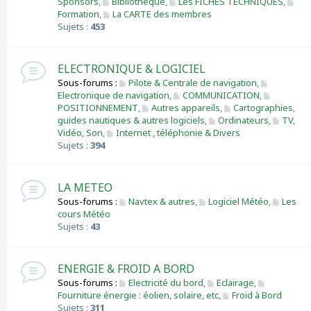
Sponsors
,
Bibliothèque
,
Les FICHES TECHNIQUES
,
Formation
,
La CARTE des membres
Sujets :
453
ELECTRONIQUE & LOGICIEL
Sous-forums :
Pilote & Centrale de navigation
,
Electronique de navigation
,
COMMUNICATION
,
POSITIONNEMENT
,
Autres appareils
,
Cartographies,
guides nautiques & autres logiciels
,
Ordinateurs
,
TV,
Vidéo, Son
,
Internet , téléphonie & Divers
Sujets :
394
LA METEO
Sous-forums :
Navtex & autres
,
Logiciel Météo
,
Les
cours Météo
Sujets :
43
ENERGIE & FROID A BORD
Sous-forums :
Electricité du bord
,
Eclairage
,
Fourniture énergie : éolien, solaire, etc
,
Froid à Bord
Sujets :
311