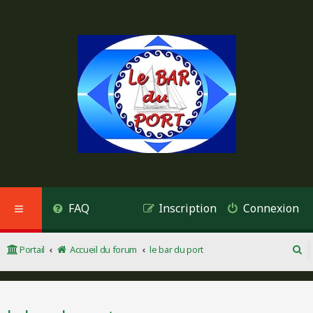
FAQ
Inscription
Connexion
Portail
Accueil du forum
le bar du port
R
e
c
h
e