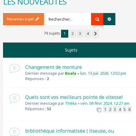
LES NOUVEAUTES
r
c
h
Nouveau sujet
Rechercher
Recherche a
e
r
79 sujets
1
2
3
4
Suivant
Sujets
Changement de monture
Dernier message par
Koala
«
lun. 13 juil. 2026, 12:02 pm
Réponses :
2
Quels sont vos meilleurs pointe de vitesse!
Dernier message par
Thélia
«
ven. 09 févr. 2024, 12:27 am
Réponses :
52
1
2
3
4
5
6
bibliothéque informatisée ( liseuse, ou