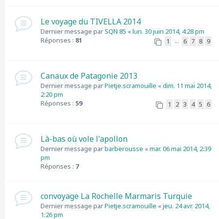
Le voyage du TIVELLA 2014
Dernier message par
SQN 85
«
lun. 30 juin 2014, 4:28 pm
Réponses :
81
1
6
7
8
9
…
Canaux de Patagonie 2013
Dernier message par
Pietje.scramouille
«
dim. 11 mai 2014,
2:20 pm
Réponses :
59
1
2
3
4
5
6
Là-bas où vole l'apollon
Dernier message par
barberousse
«
mar. 06 mai 2014, 2:39
pm
Réponses :
7
convoyage La Rochelle Marmaris Turquie
Dernier message par
Pietje.scramouille
«
jeu. 24 avr. 2014,
1:26 pm