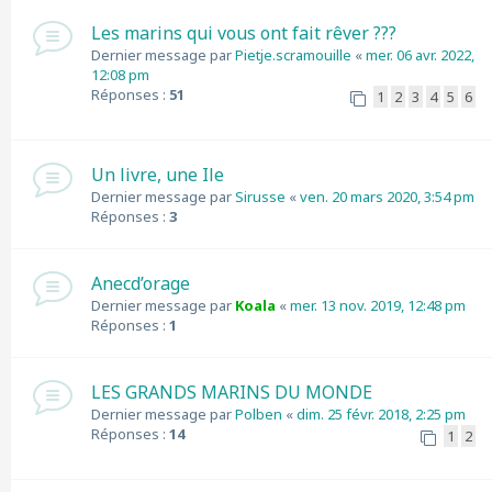
Les marins qui vous ont fait rêver ???
Dernier message par
Pietje.scramouille
«
mer. 06 avr. 2022,
12:08 pm
Réponses :
51
1
2
3
4
5
6
Un livre, une Ile
Dernier message par
Sirusse
«
ven. 20 mars 2020, 3:54 pm
Réponses :
3
Anecd’orage
Dernier message par
Koala
«
mer. 13 nov. 2019, 12:48 pm
Réponses :
1
LES GRANDS MARINS DU MONDE
Dernier message par
Polben
«
dim. 25 févr. 2018, 2:25 pm
Réponses :
14
1
2