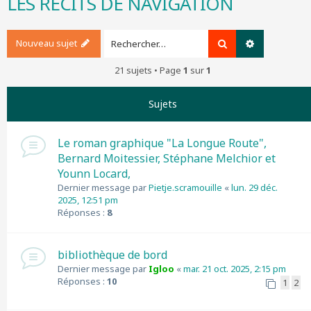
LES RECITS DE NAVIGATION
r
c
h
Nouveau sujet
Rechercher
Recherche a
e
r
21 sujets • Page
1
sur
1
Sujets
Le roman graphique "La Longue Route",
Bernard Moitessier, Stéphane Melchior et
Younn Locard,
Dernier message par
Pietje.scramouille
«
lun. 29 déc.
2025, 12:51 pm
Réponses :
8
bibliothèque de bord
Dernier message par
Igloo
«
mar. 21 oct. 2025, 2:15 pm
Réponses :
10
1
2