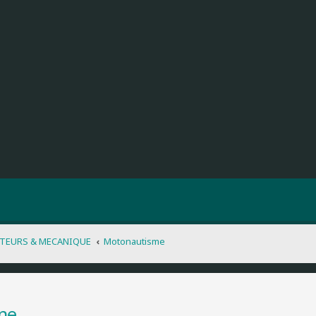
TEURS & MECANIQUE
Motonautisme
me