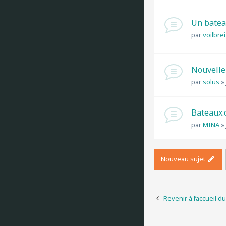
Un batea
par
voilbre
Nouvelle 
par
solus
»
Bateaux
par
MINA
»
Nouveau sujet
Revenir à l’accueil d