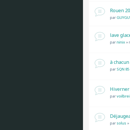
Rouen 2
par
GUYGU
lave glac
par
ninix
»
à chacun
par
SQN 85
Hiverner
par
voilbre
Déjaugeag
par
solus
»