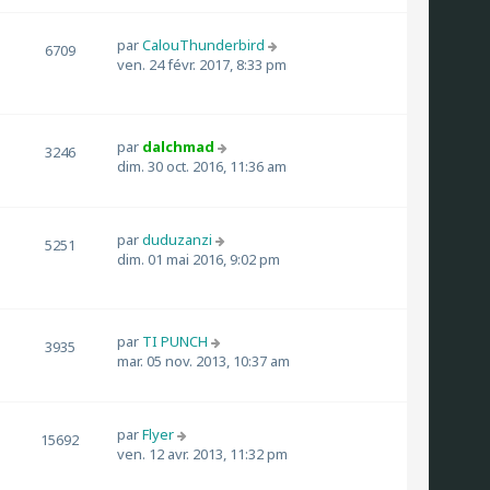
par
CalouThunderbird
6709
ven. 24 févr. 2017, 8:33 pm
par
dalchmad
3246
dim. 30 oct. 2016, 11:36 am
par
duduzanzi
5251
dim. 01 mai 2016, 9:02 pm
par
TI PUNCH
3935
mar. 05 nov. 2013, 10:37 am
par
Flyer
15692
ven. 12 avr. 2013, 11:32 pm