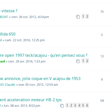
 vitesse ?
15
1
2
HBOAT
»
ven. 26 oct. 2012, 4:34 pm
Mida 650
5
il
»
sam. 22 oct. 2016, 12:25 pm
e open 1997 teck/acajou - qu'en pensez vous ?
12
1
2
mad
»
ven. 29 avr. 2016, 1:33 pm
e annonce, jolie coque en V acajou de 1953
6
IS Claude
»
mar. 05 nov. 2013, 12:59 am
ent acceleration moteur HB 2 tps
58
1
2
3
4
5
6
2
»
lun. 08 avr. 2013, 8:02 pm