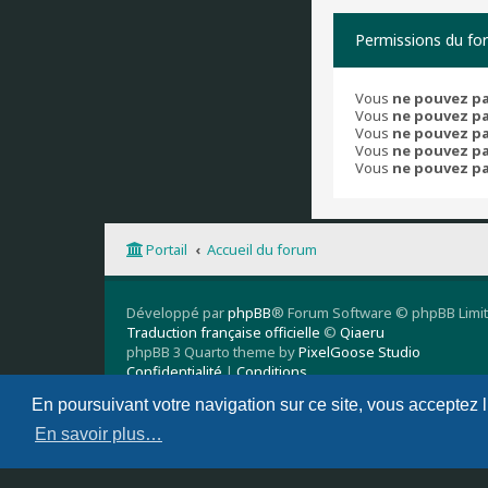
Permissions du fo
Vous
ne pouvez p
Vous
ne pouvez p
Vous
ne pouvez p
Vous
ne pouvez p
Vous
ne pouvez p
Portail
Accueil du forum
Développé par
phpBB
® Forum Software © phpBB Limi
Traduction française officielle
©
Qiaeru
phpBB 3 Quarto theme by
PixelGoose Studio
Confidentialité
|
Conditions
En poursuivant votre navigation sur ce site, vous acceptez 
En savoir plus…
Supprimer les cookies
Nous contacter