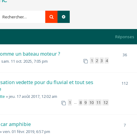
Rechercher
Recherche avancée
Réponses
omme un bateau moteur ?
36
1
2
3
4
»
sam. 11 oct. 2025, 7:05 pm
sation vedette pour du fluvial et tout ses
112
e
tte
»
jeu. 17 août 2017, 12:02 am
1
8
9
10
11
12
…
car amphibie
7
»
ven. 01 févr. 2019, 6:57 pm