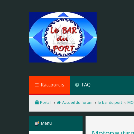
Raccourcis
FAQ
Portail
Accueil du forum
le bar du port
MO
Menu
Motonautis