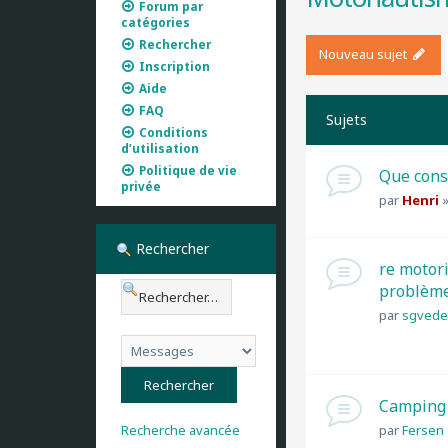
Forum par
catégories
Rechercher
Nouveau sujet
Inscription
Aide
FAQ
Sujets
Conditions
d’utilisation
Politique de vie
Que cons
privée
par
Henri
Rechercher
re motori
problèm
par
sgvede
Camping 
par
Fersen
Recherche avancée