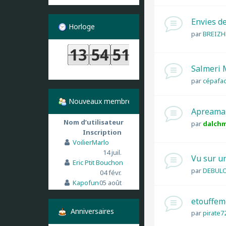
Envies de
Horloge
par
BREIZ
Salmeri 
par
cépafac
Nouveaux membres
Apreamar
Nom d’utilisateur
par
dalch
Inscription
VoilierMarlo
14 juil.
Vu sur un
Eric Ptit Bouchon
par
DEBULO
04 févr.
Kapofun
05 août
etouffem
Anniversaires
par
pirate7