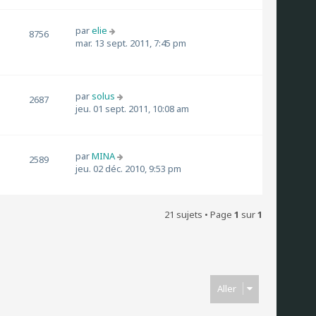
par
elie
8756
mar. 13 sept. 2011, 7:45 pm
par
solus
2687
jeu. 01 sept. 2011, 10:08 am
par
MINA
2589
jeu. 02 déc. 2010, 9:53 pm
21 sujets • Page
1
sur
1
Aller