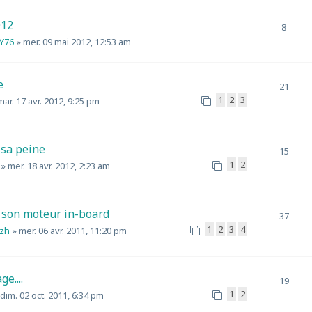
012
8
Y76
»
mer. 09 mai 2012, 12:53 am
e
21
1
2
3
mar. 17 avr. 2012, 9:25 pm
 sa peine
15
1
2
»
mer. 18 avr. 2012, 2:23 am
 son moteur in-board
37
1
2
3
4
izh
»
mer. 06 avr. 2011, 11:20 pm
e....
19
1
2
dim. 02 oct. 2011, 6:34 pm