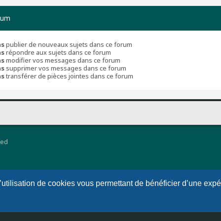
rum
as
publier de nouveaux sujets dans ce forum
as
répondre aux sujets dans ce forum
as
modifier vos messages dans ce forum
as
supprimer vos messages dans ce forum
as
transférer de pièces jointes dans ce forum
ted
l’utilisation de cookies vous permettant de bénéficier d’une exp