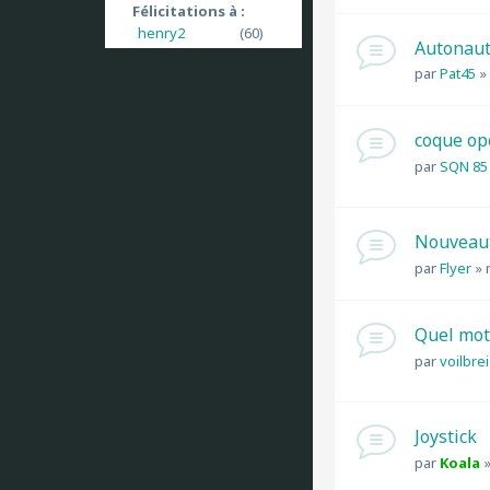
Félicitations à :
henry2
(60)
Autonaut
par
Pat45
»
coque op
par
SQN 85
Nouveaut
par
Flyer
»
Quel mot
par
voilbre
Joystick
par
Koala