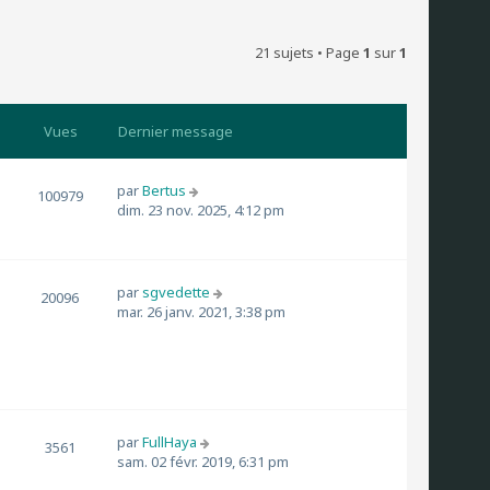
21 sujets • Page
1
sur
1
Vues
Dernier message
par
Bertus
100979
dim. 23 nov. 2025, 4:12 pm
par
sgvedette
20096
mar. 26 janv. 2021, 3:38 pm
par
FullHaya
3561
sam. 02 févr. 2019, 6:31 pm