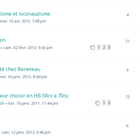
isme et loconautisme
4
mer. 10 avr. 2013, 7:08 pm
en
21
1
2
3
»
sam. 02 févr. 2013, 9:43 pm
é chez Beneteau
9
mer. 30 janv. 2013, 8:44 pm
eur choisir en HB 50cv a 70cv
15
1
2
izh
»
lun. 10 janv. 2011, 11:44 pm
6
»
sam. 12 janv. 2013, 9:40 pm