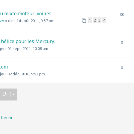
u mixte moteur ,voilier
30
1
2
3
4
izh
»
dim. 14 août 2011, 9:57 pm
hélice pour les Mercury...
0
jeu. 01 sept. 2011, 10:08 am
.com
0
jeu. 02 déc. 2010, 9:53 pm
u forum