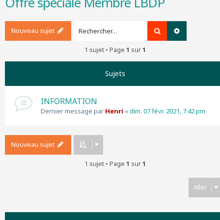
Offre spéciale Membre LBDP
r
c
h
Nouveau sujet
Rechercher
Recherche a
e
r
1 sujet • Page
1
sur
1
Sujets
INFORMATION
Dernier message par
Henri
«
dim. 07 févr. 2021, 7:42 pm
Nouveau sujet
1 sujet • Page
1
sur
1
Aller