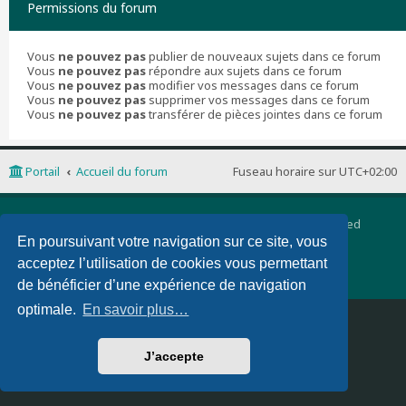
Permissions du forum
Vous
ne pouvez pas
publier de nouveaux sujets dans ce forum
Vous
ne pouvez pas
répondre aux sujets dans ce forum
Vous
ne pouvez pas
modifier vos messages dans ce forum
Vous
ne pouvez pas
supprimer vos messages dans ce forum
Vous
ne pouvez pas
transférer de pièces jointes dans ce forum
Portail
Accueil du forum
Fuseau horaire sur
UTC+02:00
Développé par
phpBB
® Forum Software © phpBB Limited
Traduction française officielle
©
Qiaeru
En poursuivant votre navigation sur ce site, vous
phpBB 3 Quarto theme by
PixelGoose Studio
acceptez l’utilisation de cookies vous permettant
Confidentialité
|
Conditions
de bénéficier d’une expérience de navigation
optimale.
En savoir plus…
Supprimer les cookies
Nous contacter
J’accepte