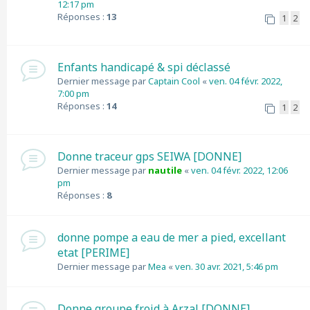
12:17 pm
Réponses :
13
1
2
Enfants handicapé & spi déclassé
Dernier message par
Captain Cool
«
ven. 04 févr. 2022,
7:00 pm
Réponses :
14
1
2
Donne traceur gps SEIWA [DONNE]
Dernier message par
nautile
«
ven. 04 févr. 2022, 12:06
pm
Réponses :
8
donne pompe a eau de mer a pied, excellant
etat [PERIME]
Dernier message par
Mea
«
ven. 30 avr. 2021, 5:46 pm
Donne groupe froid à Arzal [DONNE]