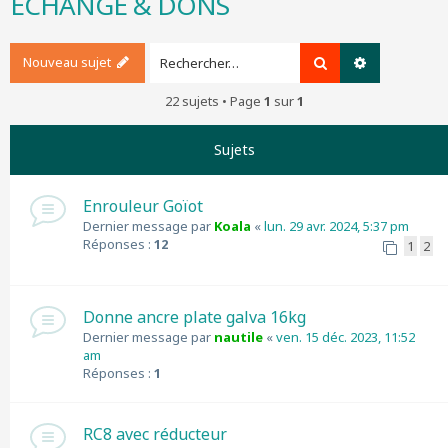
ÉCHANGE & DONS
r
c
h
Nouveau sujet
Rechercher
Recherche a
e
r
22 sujets • Page
1
sur
1
Sujets
Enrouleur Goïot
Dernier message par
Koala
«
lun. 29 avr. 2024, 5:37 pm
Réponses :
12
1
2
Donne ancre plate galva 16kg
Dernier message par
nautile
«
ven. 15 déc. 2023, 11:52
am
Réponses :
1
RC8 avec réducteur