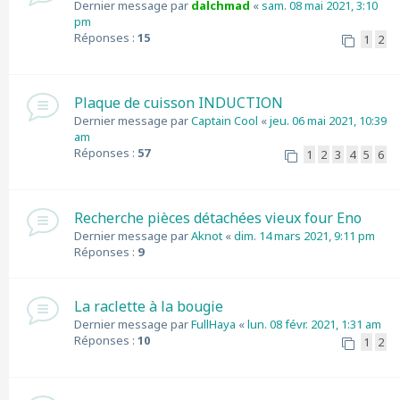
Dernier message par
dalchmad
«
sam. 08 mai 2021, 3:10
pm
Réponses :
15
1
2
Plaque de cuisson INDUCTION
Dernier message par
Captain Cool
«
jeu. 06 mai 2021, 10:39
am
Réponses :
57
1
2
3
4
5
6
Recherche pièces détachées vieux four Eno
Dernier message par
Aknot
«
dim. 14 mars 2021, 9:11 pm
Réponses :
9
La raclette à la bougie
Dernier message par
FullHaya
«
lun. 08 févr. 2021, 1:31 am
Réponses :
10
1
2