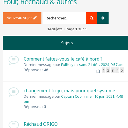
Four, Réchaud & autres
r
c
h
Nouveau sujet
Rechercher
Recherche a
e
r
14 sujets • Page
1
sur
1
Sujets
Comment faites-vous le café à bord ?
Dernier message par
FullHaya
«
sam. 21 déc. 2024, 9:57 am
Réponses :
46
1
2
3
4
5
changement frigo, mais pour quel systeme
Dernier message par
Captain Cool
«
mer. 16 juin 2021, 4:48
pm
Réponses :
3
Réchaud ORIGO