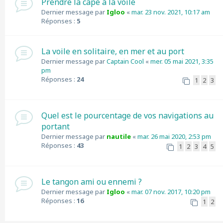
Prendre la cape à la voile
Dernier message par
Igloo
«
mar. 23 nov. 2021, 10:17 am
Réponses :
5
La voile en solitaire, en mer et au port
Dernier message par
Captain Cool
«
mer. 05 mai 2021, 3:35
pm
Réponses :
24
1
2
3
Quel est le pourcentage de vos navigations au
portant
Dernier message par
nautile
«
mar. 26 mai 2020, 2:53 pm
Réponses :
43
1
2
3
4
5
Le tangon ami ou ennemi ?
Dernier message par
Igloo
«
mar. 07 nov. 2017, 10:20 pm
Réponses :
16
1
2