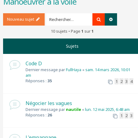
Manoeuvrer à la voile
r
c
h
Nouveau sujet
Rechercher
Recherche a
e
r
10 sujets • Page
1
sur
1
Sujets
Code D
Dernier message par
FullHaya
«
sam. 14 mars 2026, 10:01
am
Réponses :
35
1
2
3
4
Négocier les vagues
Dernier message par
nautile
«
lun. 12 mai 2025, 6:48 am
Réponses :
26
1
2
3
L'empannage