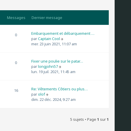
Messages
Dernier message
Embarquement et débarquement …
0
C
par
Captain Cool
o
mer. 23 juin 2021, 11:07 am
n
s
u
Fixer une poulie sur le patar…
0
l
C
par
longjohn57
t
o
lun. 19 juil. 2021, 11:45 am
e
n
r
s
l
u
Re: Vêtements Côtiers ou plus…
16
e
l
C
par
olof
d
t
o
dim. 22 déc. 2024, 9:27 am
e
e
n
r
r
s
n
l
u
i
e
5 sujets • Page
1
sur
1
l
e
d
t
r
e
e