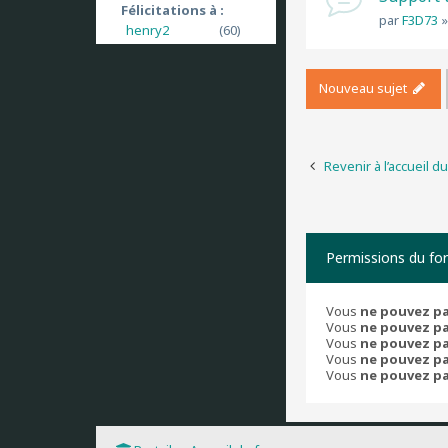
Félicitations à :
par
F3D73
henry2
(60)
Nouveau sujet
Revenir à l’accueil d
Permissions du fo
Vous
ne pouvez p
Vous
ne pouvez p
Vous
ne pouvez p
Vous
ne pouvez p
Vous
ne pouvez p