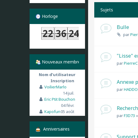
Sujets
Horloge
Bulle
par
Pie
"Lisse" e
Nouveaux membres
par
PierreC
Nom d’utilisateur
Inscription
Annexe p
VoilierMarlo
par
HADDO
14 juil.
Eric Ptit Bouchon
04 févr.
Recherch
Kapofun
05 août
par
F3D73
Anniversaires
Support 