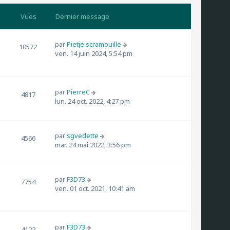
m
r
r
e
n
Vues
Dernier message
l
s
i
e
s
e
d
a
r
par
Pietje.scramouille
e
10572
g
m
ven. 14 juin 2024, 5:54 pm
r
e
e
n
s
i
s
e
a
par
PierreC
r
4817
g
lun. 24 oct. 2022, 4:27 pm
m
e
e
s
s
par
sgvedette
4566
a
mar. 24 mai 2022, 3:56 pm
g
e
par
F3D73
7754
ven. 01 oct. 2021, 10:41 am
par
F3D73
4122