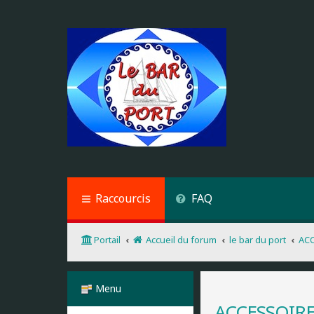
Raccourcis
FAQ
Portail
Accueil du forum
le bar du port
AC
Menu
ACCESSOIR