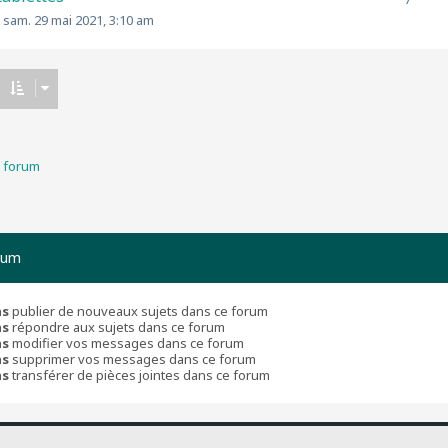
»
sam. 29 mai 2021, 3:10 am
u forum
rum
as
publier de nouveaux sujets dans ce forum
as
répondre aux sujets dans ce forum
as
modifier vos messages dans ce forum
as
supprimer vos messages dans ce forum
as
transférer de pièces jointes dans ce forum