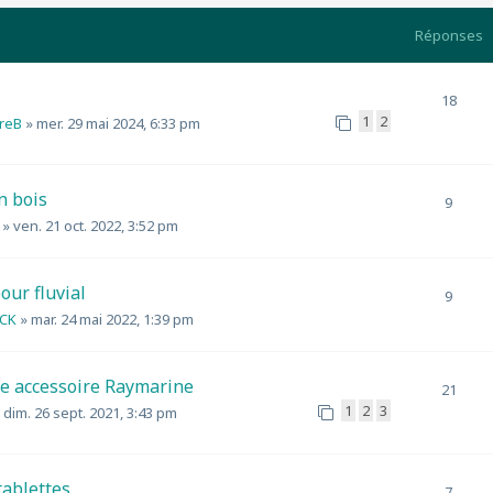
Réponses
18
1
2
rreB
»
mer. 29 mai 2024, 6:33 pm
n bois
9
»
ven. 21 oct. 2022, 3:52 pm
our fluvial
9
CK
»
mar. 24 mai 2022, 1:39 pm
e accessoire Raymarine
21
1
2
3
»
dim. 26 sept. 2021, 3:43 pm
tablettes
7