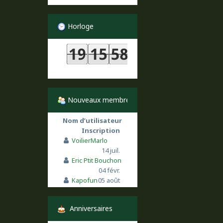
Horloge
Nouveaux membres
Nom d’utilisateur
Inscription
VoilierMarlo
14 juil.
Eric Ptit Bouchon
04 févr.
Kapofun
05 août
Anniversaires