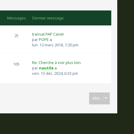
Messages
Dernier message
transat PAP Canet
25
C
par
POPE
o
lun. 12 mars 2018, 7:20 pm
n
s
u
Re: Cherche à voir plus loin
105
l
C
par
nautile
t
o
ven. 13 déc. 2024, 6:33 pm
e
n
r
s
l
u
e
l
Aller
d
t
e
e
r
r
n
l
i
e
e
d
r
e