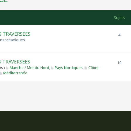
Sujets
 TRAVERSEES
4
ransocéaniques
 TRAVERSEES
10
s :
Manche / Mer du Nord
,
Pays Nordiques
,
Côtier
Méditerranée