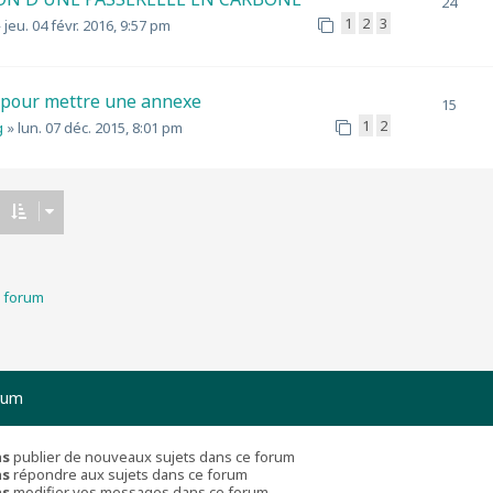
24
1
2
3
»
jeu. 04 févr. 2016, 9:57 pm
 pour mettre une annexe
15
1
2
g
»
lun. 07 déc. 2015, 8:01 pm
u forum
rum
as
publier de nouveaux sujets dans ce forum
as
répondre aux sujets dans ce forum
as
modifier vos messages dans ce forum