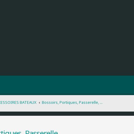
CESSOIRES BATEAUX
Bossoirs, Portiques, Passerelle, ...
iques, Passerelle, ...