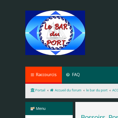
Raccourcis
FAQ
Portail
Accueil du forum
le bar du port
AC
Menu
Bossoirs, Port