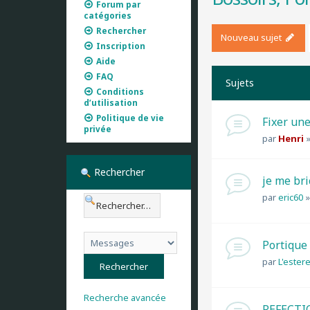
Forum par
catégories
Rechercher
Nouveau sujet
Inscription
Aide
FAQ
Sujets
Conditions
d’utilisation
Politique de vie
Fixer une
privée
par
Henri
Rechercher
je me bri
par
eric60
Portique
par
L'estere
Recherche avancée
REFECTI