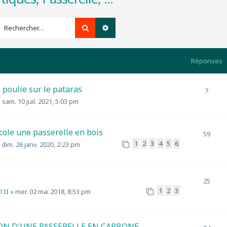
Rechercher
Recherche avancée
Réponses
 poulie sur le pataras
7
»
sam. 10 juil. 2021, 5:03 pm
cole une passerelle en bois
59
1
2
3
4
5
6
»
dim. 26 janv. 2020, 2:23 pm
25
1
2
3
l II
»
mer. 02 mai 2018, 8:53 pm
ON D'UNE PASSERELLE EN CARBONE