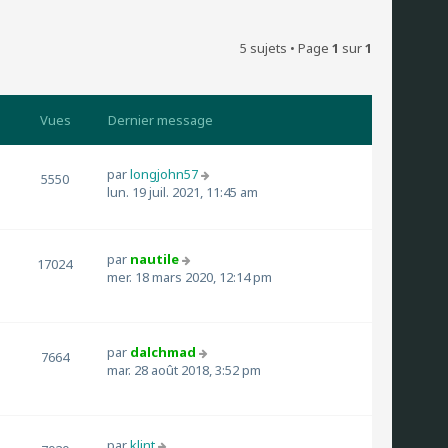
5 sujets • Page
1
sur
1
Vues
Dernier message
par
longjohn57
5550
lun. 19 juil. 2021, 11:45 am
par
nautile
17024
mer. 18 mars 2020, 12:14 pm
par
dalchmad
7664
mar. 28 août 2018, 3:52 pm
par
klint