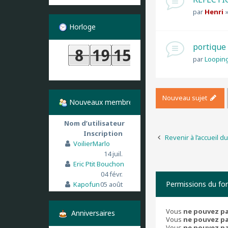
par
Henri
Horloge
portique
par
Loopin
Nouveau sujet
Nouveaux membres
Nom d’utilisateur
Inscription
Revenir à l’accueil d
VoilierMarlo
14 juil.
Eric Ptit Bouchon
04 févr.
Permissions du fo
Kapofun
05 août
Vous
ne pouvez p
Anniversaires
Vous
ne pouvez p
Vous
ne pouvez p