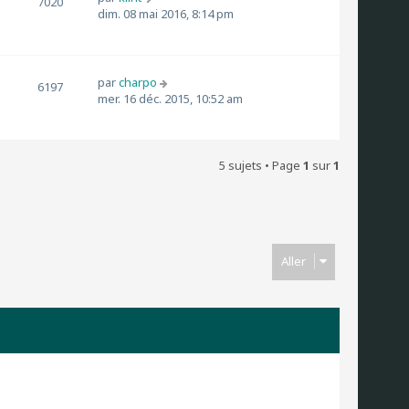
7020
dim. 08 mai 2016, 8:14 pm
par
charpo
6197
mer. 16 déc. 2015, 10:52 am
5 sujets • Page
1
sur
1
Aller