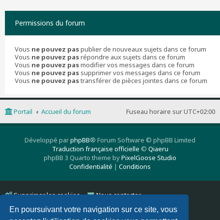
Permissions du forum
Vous
ne pouvez pas
publier de nouveaux sujets dans ce forum
Vous
ne pouvez pas
répondre aux sujets dans ce forum
Vous
ne pouvez pas
modifier vos messages dans ce forum
Vous
ne pouvez pas
supprimer vos messages dans ce forum
Vous
ne pouvez pas
transférer de pièces jointes dans ce forum
Portail
Accueil du forum
Fuseau horaire sur
UTC+02:00
Développé par
phpBB
® Forum Software © phpBB Limited
Traduction française officielle
©
Qiaeru
phpBB 3 Quarto theme by
PixelGoose Studio
Confidentialité
|
Conditions
Supprimer les cookies
Nous contacter
En poursuivant votre navigation sur ce site, vous