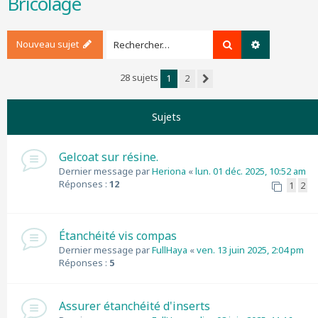
Bricolage
r
c
h
Nouveau sujet
Rechercher
Recherche a
e
r
28 sujets
1
2
Suivant
Sujets
Gelcoat sur résine.
Dernier message par
Heriona
«
lun. 01 déc. 2025, 10:52 am
Réponses :
12
1
2
Étanchéité vis compas
Dernier message par
FullHaya
«
ven. 13 juin 2025, 2:04 pm
Réponses :
5
Assurer étanchéité d'inserts