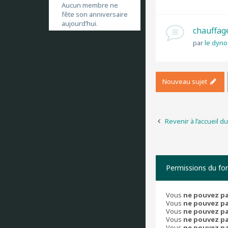
Aucun membre ne
fête son anniversaire
aujourd’hui.
chauffag
par
le dyn
Nouveau sujet
Revenir à l’accueil d
Permissions du fo
Vous
ne pouvez p
Vous
ne pouvez p
Vous
ne pouvez p
Vous
ne pouvez p
Vous
ne pouvez p