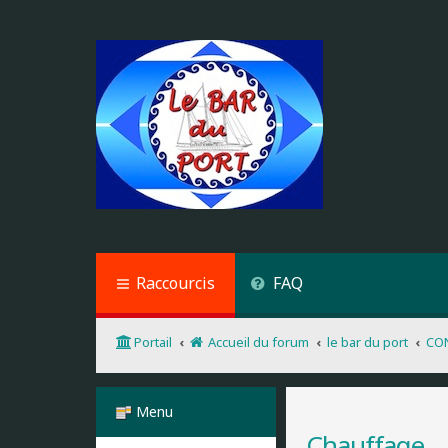
Raccourcis
FAQ
Portail
Accueil du forum
le bar du port
CO
Menu
Chauffage