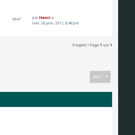
par
Henri
9647
mer. 26 janv. 2011, 8:48 pm
9 sujets • Page
1
sur
1
Aller