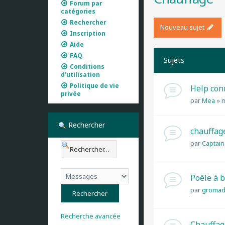
Forum par
catégories
Rechercher
Nouveau sujet
Inscription
Aide
FAQ
Sujets
Conditions
d’utilisation
Politique de vie
Help con
privée
par
Mea
»
m
Rechercher
chauffag
par
Captain
Poêle à b
par
gromad
Recherche avancée
Chauffag