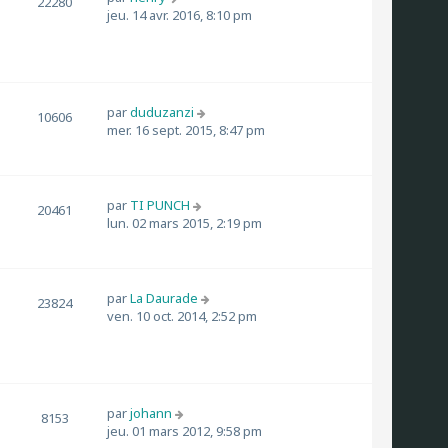
22280
jeu. 14 avr. 2016, 8:10 pm
par
duduzanzi
10606
mer. 16 sept. 2015, 8:47 pm
par
TI PUNCH
20461
lun. 02 mars 2015, 2:19 pm
par
La Daurade
23824
ven. 10 oct. 2014, 2:52 pm
par
johann
8153
jeu. 01 mars 2012, 9:58 pm