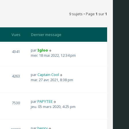
9 sujets • Page
1
sur
1
Vues
Dernier message
par
Igloo
4341
mer. 18 mai 2022, 12:34 pm
par
Captain Cool
4263
mar. 27 avr. 2021, 8:38 pm
par
PAPYTEE
7530
jeu. 05 mars 2020, 4:25 pm
par
henry