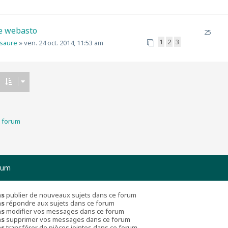
e webasto
25
1
2
3
osaure
»
ven. 24 oct. 2014, 11:53 am
u forum
rum
as
publier de nouveaux sujets dans ce forum
as
répondre aux sujets dans ce forum
as
modifier vos messages dans ce forum
as
supprimer vos messages dans ce forum
as
transférer de pièces jointes dans ce forum