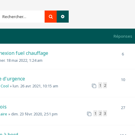
Rechercher
Recherche avancée
Réponses
nexion fuel chauffage
6
er. 18 mai 2022, 1:24 am
e d'urgence
10
1
2
 Cool
»
lun. 26 avr. 2021, 10:15 am
ois
27
1
2
3
aire
»
dim. 23 févr. 2020, 2:51 pm
e à bord