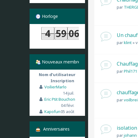
par
THERG
Horloge
Un chauf
par
klint
»
v
Nouveaux membres
Chauffage
par
Phil171
Nom d’utilisateur
Inscription
VoilierMarlo
chauffag
14 juil.
Eric Ptit Bouchon
par
voilbre
04 févr.
Kapofun
05 août
isolatio
Anniversaires
par
johann