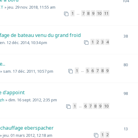
104
IT
»
jeu. 29 nov. 2018, 11:55 am
1
7
8
9
10
11
…
fage de bateau venu du grand froid
38
1
2
3
4
en. 12 déc. 2014, 10:34 pm
...
80
1
5
6
7
8
9
…
»
sam. 17 déc. 2011, 10:57 pm
e d'appoint
98
izh
»
dim. 16 sept. 2012, 2:35 pm
1
6
7
8
9
10
…
n chauffage eberspacher
13
1
2
»
jeu. 01 mars 2012, 12:18 am