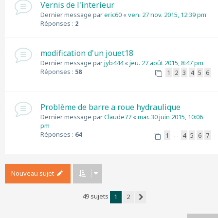
Vernis de l'interieur
Dernier message par
eric60
«
ven. 27 nov. 2015, 12:39 pm
Réponses :
2
modification d'un jouet18
Dernier message par
jyb444
«
jeu. 27 août 2015, 8:47 pm
Réponses :
58
1
2
3
4
5
6
Problème de barre a roue hydraulique
Dernier message par
Claude77
«
mar. 30 juin 2015, 10:06
pm
Réponses :
64
1
4
5
6
7
…
Nouveau sujet
49 sujets
1
2
Suivant