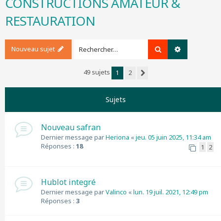
CONSTRUCTIONS AMATEUR &
r
RESTAURATION
c
h
e
r
Nouveau sujet
Rechercher
Recherche a
49 sujets
1
2
Suivant
Sujets
Nouveau safran
Dernier message par
Heriona
«
jeu. 05 juin 2025, 11:34 am
Réponses :
18
1
2
Hublot integré
Dernier message par
Valinco
«
lun. 19 juil. 2021, 12:49 pm
Réponses :
3