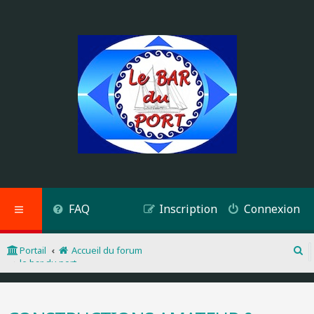
FAQ
Inscription
Connexion
Portail
Accueil du forum
R
le bar du port
e
c
CONSTRUCTIONS AMATEUR & RESTAURATION
h
e