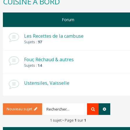
CUISINE A BORD
r
c
h
Forum
e
r
Les Recettes de la cambuse
Sujets :
97
Four, Réchaud & autres
Sujets :
14
Ustensiles, Vaisselle
Nouveau sujet
Rechercher
Recherche a
1 sujet • Page
1
sur
1