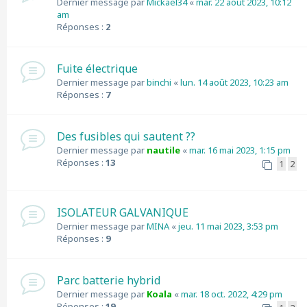
Dernier message par
Mickael34
«
mar. 22 août 2023, 10:12
am
Réponses :
2
Fuite électrique
Dernier message par
binchi
«
lun. 14 août 2023, 10:23 am
Réponses :
7
Des fusibles qui sautent ??
Dernier message par
nautile
«
mar. 16 mai 2023, 1:15 pm
Réponses :
13
1
2
ISOLATEUR GALVANIQUE
Dernier message par
MINA
«
jeu. 11 mai 2023, 3:53 pm
Réponses :
9
Parc batterie hybrid
Dernier message par
Koala
«
mar. 18 oct. 2022, 4:29 pm
Réponses :
19