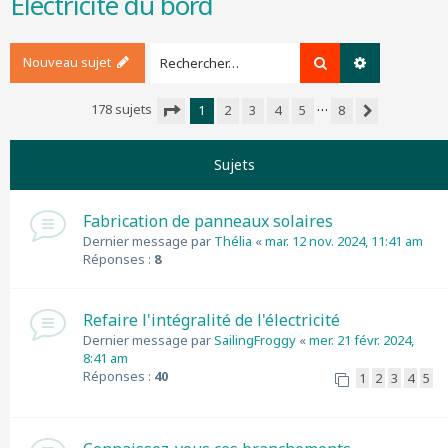
Electricité du bord
r
c
h
Nouveau sujet
Rechercher
Recherche a
e
r
…
178 sujets
1
2
3
4
5
8
Suivant
Page
1
sur
8
Sujets
Fabrication de panneaux solaires
Dernier message par
Thélia
«
mar. 12 nov. 2024, 11:41 am
Réponses :
8
Refaire l'intégralité de l'électricité
Dernier message par
SailingFroggy
«
mer. 21 févr. 2024,
8:41 am
Réponses :
40
1
2
3
4
5