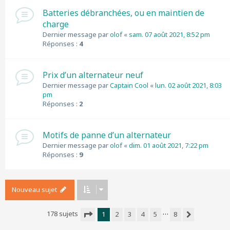
Batteries débranchées, ou en maintien de
charge
Dernier message par
olof
«
sam. 07 août 2021, 8:52 pm
Réponses :
4
Prix d’un alternateur neuf
Dernier message par
Captain Cool
«
lun. 02 août 2021, 8:03
pm
Réponses :
2
Motifs de panne d’un alternateur
Dernier message par
olof
«
dim. 01 août 2021, 7:22 pm
Réponses :
9
Nouveau sujet
…
178 sujets
1
2
3
4
5
8
Suivant
Page
1
sur
8