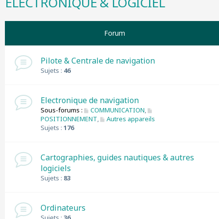
ELECTRONIQUE & LOGICIEL
r
c
h
Forum
e
r
Pilote & Centrale de navigation
Sujets :
46
Electronique de navigation
Sous-forums :
COMMUNICATION
,
POSITIONNEMENT
,
Autres appareils
Sujets :
176
Cartographies, guides nautiques & autres
logiciels
Sujets :
83
Ordinateurs
Sujets :
36