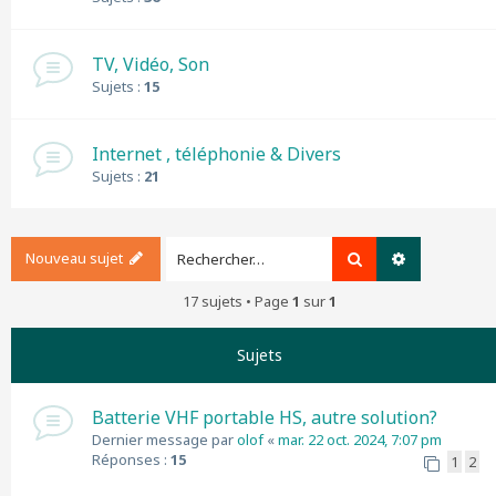
TV, Vidéo, Son
Sujets :
15
Internet , téléphonie & Divers
Sujets :
21
Nouveau sujet
Rechercher
Recherche a
17 sujets • Page
1
sur
1
Sujets
Batterie VHF portable HS, autre solution?
Dernier message par
olof
«
mar. 22 oct. 2024, 7:07 pm
Réponses :
15
1
2