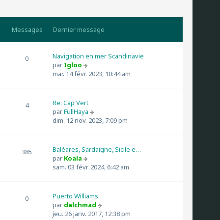
Messages
Dernier message
Navigation en mer Scandinavie
0
C
par
Igloo
o
mar. 14 févr. 2023, 10:44 am
n
s
u
Re: Cap Vert
4
l
C
par
FullHaya
t
o
dim. 12 nov. 2023, 7:09 pm
e
n
r
s
l
u
Baléares, Sardaigne, Sicile e…
385
e
l
C
par
Koala
d
t
o
sam. 03 févr. 2024, 6:42 am
e
e
n
r
r
s
n
l
u
Puerto Williams
i
0
e
l
C
par
dalchmad
e
d
t
o
jeu. 26 janv. 2017, 12:38 pm
r
e
e