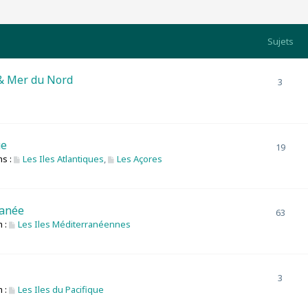
Sujets
& Mer du Nord
3
ue
19
s :
Les Iles Atlantiques
,
Les Açores
ranée
63
 :
Les Iles Méditerranéennes
3
 :
Les Iles du Pacifique