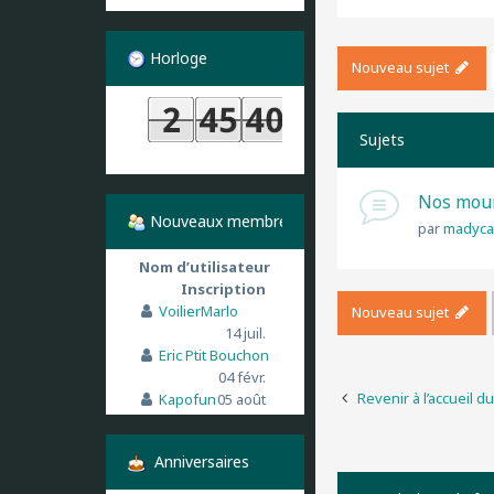
Horloge
Nouveau sujet
Sujets
Nos mouil
Nouveaux membres
par
madyca
Nom d’utilisateur
Inscription
VoilierMarlo
Nouveau sujet
14 juil.
Eric Ptit Bouchon
04 févr.
Revenir à l’accueil d
Kapofun
05 août
Anniversaires