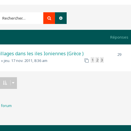
Rechercher
Recherche avancée
Réponses
lages dans les iles Ioniennes (Grèce )
29
1
2
3
»
jeu. 17 nov. 2011, 8:36 am
u forum