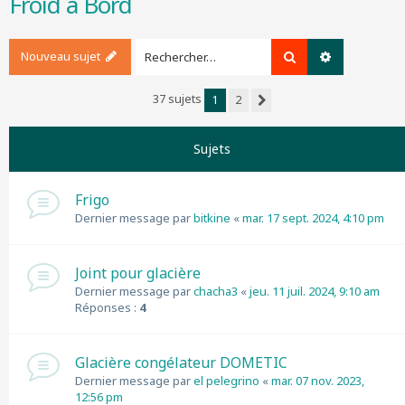
Froid à Bord
r
c
h
Nouveau sujet
Rechercher
Recherche a
e
r
37 sujets
1
2
Suivant
Sujets
Frigo
Dernier message par
bitkine
«
mar. 17 sept. 2024, 4:10 pm
Joint pour glacière
Dernier message par
chacha3
«
jeu. 11 juil. 2024, 9:10 am
Réponses :
4
Glacière congélateur DOMETIC
Dernier message par
el pelegrino
«
mar. 07 nov. 2023,
12:56 pm