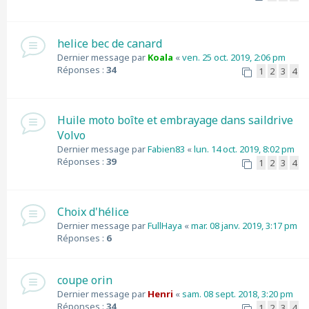
helice bec de canard
Dernier message par
Koala
«
ven. 25 oct. 2019, 2:06 pm
Réponses :
34
1
2
3
4
Huile moto boîte et embrayage dans saildrive
Volvo
Dernier message par
Fabien83
«
lun. 14 oct. 2019, 8:02 pm
Réponses :
39
1
2
3
4
Choix d'hélice
Dernier message par
FullHaya
«
mar. 08 janv. 2019, 3:17 pm
Réponses :
6
coupe orin
Dernier message par
Henri
«
sam. 08 sept. 2018, 3:20 pm
Réponses :
34
1
2
3
4