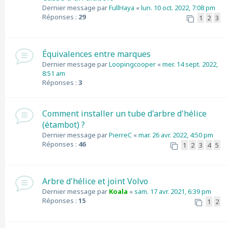
Dernier message par
FullHaya
«
lun. 10 oct. 2022, 7:08 pm
Réponses :
29
1
2
3
Équivalences entre marques
Dernier message par
Loopingcooper
«
mer. 14 sept. 2022,
8:51 am
Réponses :
3
Comment installer un tube d'arbre d'hélice
(étambot) ?
Dernier message par
PierreC
«
mar. 26 avr. 2022, 4:50 pm
Réponses :
46
1
2
3
4
5
Arbre d'hélice et joint Volvo
Dernier message par
Koala
«
sam. 17 avr. 2021, 6:39 pm
Réponses :
15
1
2