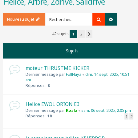
Hélice, Arbre, Zdrive, Saildrive
r
c
h
Nouveau sujet
Rechercher
Recherche a
e
r
42 sujets
1
2
Suivant
Sujets
moteur THRUSTME KICKER
Dernier message par
FullHaya
«
dim. 14 sept. 2025, 10:51
am
Réponses :
8
Helice EWOL ORION E3
Dernier message par
Koala
«
sam. 06 sept. 2025, 2:05 pm
Réponses :
18
1
2