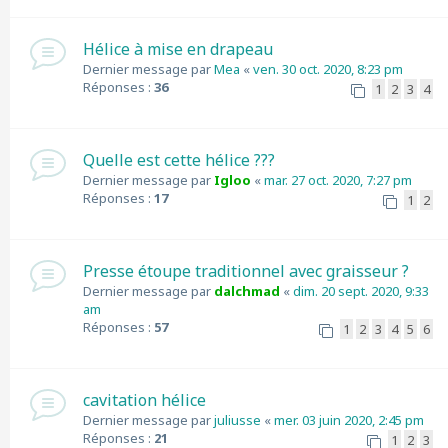
Hélice à mise en drapeau
Dernier message par
Mea
«
ven. 30 oct. 2020, 8:23 pm
Réponses :
36
1
2
3
4
Quelle est cette hélice ???
Dernier message par
Igloo
«
mar. 27 oct. 2020, 7:27 pm
Réponses :
17
1
2
Presse étoupe traditionnel avec graisseur ?
Dernier message par
dalchmad
«
dim. 20 sept. 2020, 9:33
am
Réponses :
57
1
2
3
4
5
6
cavitation hélice
Dernier message par
juliusse
«
mer. 03 juin 2020, 2:45 pm
Réponses :
21
1
2
3