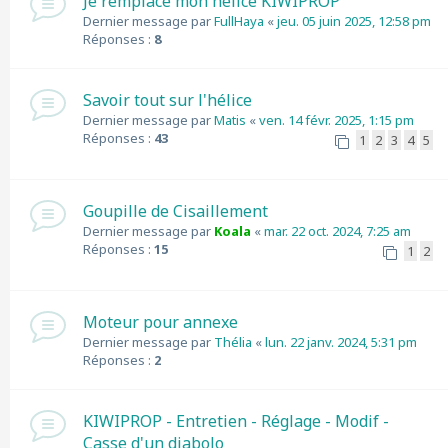
Je remplace mon hélice KIWIPROP
Dernier message par
FullHaya
«
jeu. 05 juin 2025, 12:58 pm
Réponses :
8
Savoir tout sur l'hélice
Dernier message par
Matis
«
ven. 14 févr. 2025, 1:15 pm
Réponses :
43
1
2
3
4
5
Goupille de Cisaillement
Dernier message par
Koala
«
mar. 22 oct. 2024, 7:25 am
Réponses :
15
1
2
Moteur pour annexe
Dernier message par
Thélia
«
lun. 22 janv. 2024, 5:31 pm
Réponses :
2
KIWIPROP - Entretien - Réglage - Modif -
Casse d'un diabolo