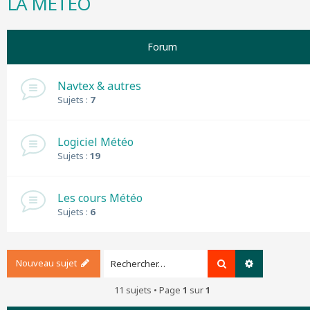
LA METEO
r
c
h
Forum
e
r
Navtex & autres
Sujets :
7
Logiciel Météo
Sujets :
19
Les cours Météo
Sujets :
6
Nouveau sujet
Rechercher
Recherche a
11 sujets • Page
1
sur
1