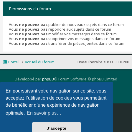
Permissions du forum
Vous
ne pouvez pas
publier de nouveaux sujets dans ce forum
Vous
ne pouvez pas
répondre aux sujets dans ce forum
Vous
ne pouvez pas
modifier vos messages dans ce forum
Vous
ne pouvez pas
supprimer vos messages dans ce forum
Vous
ne pouvez pas
transférer de pièces jointes dans ce forum
Portail
Accueil du forum
Fuseau horaire sur
UTC+02:00
Développé par
phpBB
® Forum Software © phpBB Limited
Traduction française officielle
©
Qiaeru
phpBB 3 Quarto theme by
PixelGoose Studio
En poursuivant votre navigation sur ce site, vous
Confidentialité
|
Conditions
acceptez l’utilisation de cookies vous permettant
de bénéficier d’une expérience de navigation
Supprimer les cookies
Nous contacter
optimale.
En savoir plus…
J’accepte