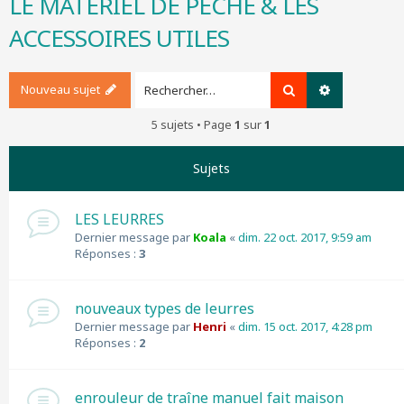
LE MATÉRIEL DE PÊCHE & LES
r
ACCESSOIRES UTILES
c
h
e
r
Nouveau sujet
Rechercher
Recherche a
5 sujets • Page
1
sur
1
Sujets
LES LEURRES
Dernier message par
Koala
«
dim. 22 oct. 2017, 9:59 am
Réponses :
3
nouveaux types de leurres
Dernier message par
Henri
«
dim. 15 oct. 2017, 4:28 pm
Réponses :
2
enrouleur de traîne manuel fait maison