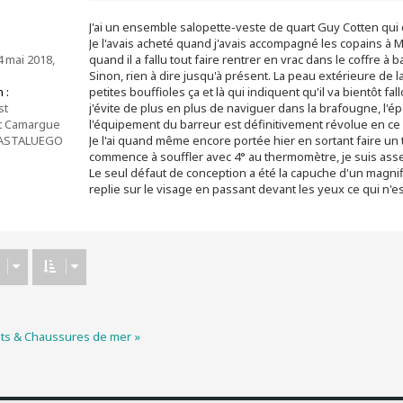
s
s
J'ai un ensemble salopette-veste de quart Guy Cotten qui d
a
g
Je l'avais acheté quand j'avais accompagné les copains à Ma
e
 mai 2018,
quand il a fallu tout faire rentrer en vrac dans le coffre 
Sinon, rien à dire jusqu'à présent. La peau extérieure de
 :
petites bouffioles ça et là qui indiquent qu'il va bientôt 
st
j'évite de plus en plus de naviguer dans la brafougne, l'é
t Camargue
l'équipement du barreur est définitivement révolue en ce
ASTALUEGO
Je l'ai quand même encore portée hier en sortant faire un 
commence à souffler avec 4° au thermomètre, je suis assez
Le seul défaut de conception a été la capuche d'un magnifi
replie sur le visage en passant devant les yeux ce qui n'e
ts & Chaussures de mer »