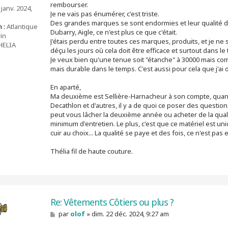
rembourser.
 janv. 2024,
Je ne vais pas énumérer, c'est triste.
Des grandes marques se sont endormies et leur qualité de
 :
Atlantique
Dubarry, Aigle, ce n'est plus ce que c'était.
in
J'étais perdu entre toutes ces marques, produits, et je ne
ELIA
déçu les jours où cela doit être efficace et surtout dans le
Je veux bien qu'une tenue soit "étanche" à 30000 mais com
mais durable dans le temps. C'est aussi pour cela que j'ai ou
En aparté,
Ma deuxième est Sellière-Harnacheur à son compte, quand 
Decathlon et d'autres, il y a de quoi ce poser des question
peut vous lâcher la deuxième année ou acheter de la quali
minimum d'entretien. Le plus, c'est que ce matériel est uniqu
cuir au choix... La qualité se paye et des fois, ce n'est pa
Thélia fil de haute couture.
Re: Vêtements Côtiers ou plus ?
M
par
olof
»
dim. 22 déc. 2024, 9:27 am
e