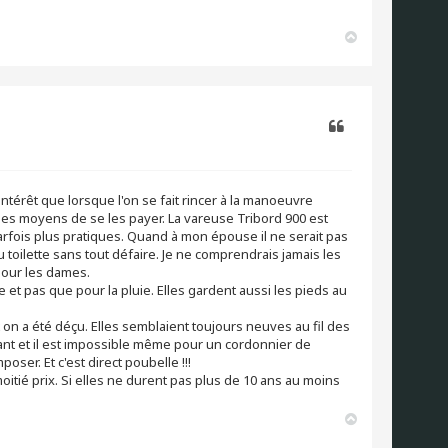
H
a
u
t
Citer
ntérêt que lorsque l'on se fait rincer à la manoeuvre
 les moyens de se les payer. La vareuse Tribord 900 est
rfois plus pratiques. Quand à mon épouse il ne serait pas
 toilette sans tout défaire. Je ne comprendrais jamais les
pour les dames.
et pas que pour la pluie. Elles gardent aussi les pieds au
n a été déçu. Elles semblaient toujours neuves au fil des
ant et il est impossible même pour un cordonnier de
poser. Et c'est direct poubelle !!!
ié prix. Si elles ne durent pas plus de 10 ans au moins
H
a