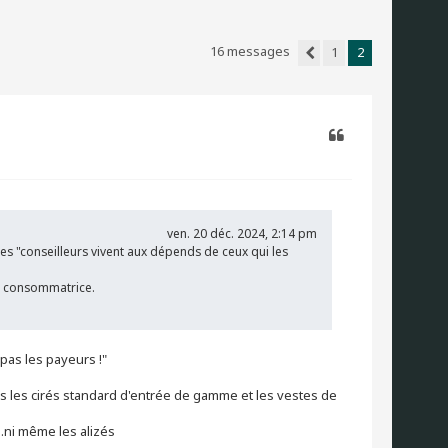
16 messages
1
2
Précédent
Citer
ven. 20 déc. 2024, 2:14 pm
 les "conseilleurs vivent aux dépends de ceux qui les
ion consommatrice.
 pas les payeurs !"
s les cirés standard d'entrée de gamme et les vestes de
.ni même les alizés