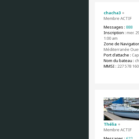
chacha3
Membre ACTIF
Messages :
888
Inscription :
mer. 29
1:00 am
Zone de Navigation
Méditerranée Oue
Port d'attache :
Cap
Nom du bateau :
ch
MMSI :
227 578 160
Thélia
Membre ACTIF
Messages :
622