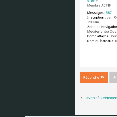
olof
Membre ACTIF
Messages :
587
Inscription :
ven. 04
2:00 am
Zone de Navigation
Méditerranée Oue
Port d'attache :
Por
Nom du bateau :
H
Répondre
Revenir à « Vêtemen