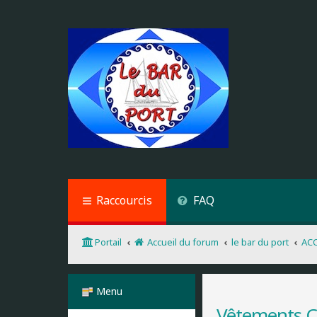
Raccourcis
FAQ
Portail
Accueil du forum
le bar du port
AC
Menu
Vêtements Cô