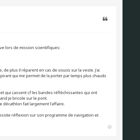
u
t
Citer
sive lors de mission scientifiques:
de plus il réparent en cas de soucis sur la veste. J'ai
spirant qui me permet de la porter par temps plus chauds
et qui cassent cf les bandes réfléchissantes qui ont
uand je bricole sur le pont.
 décathlon fait largement l'affaire.
écessite réflexion sur son programme de navigation et
H
a
u