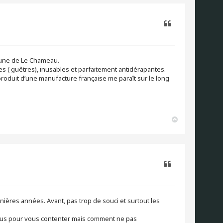
t
Citer
ptune de Le Chameau.
 ( guêtres), inusables et parfaitement antidérapantes.
roduit d’une manufacture française me paraît sur le long
H
a
u
t
Citer
ernières années. Avant, pas trop de souci et surtout les
st plus pour vous contenter mais comment ne pas