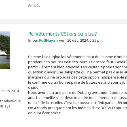
Amitiés
Re: Vêtements Côtiers ou plus ?
M
par
FullHaya
»
ven. 20 déc. 2024, 5:35 pm
e
s
s
Comme l'a dit Igloo les vêtements haut de gamme n'ont d'i
a
g
pendant des heures voir des jours. Et encore faut-il avoir
e
particulièrement bien étanche. Les vestes zippées sont pa
question d'avoir une salopette qui ne permet pas d'aller au
marques qui ne propose pas cette option indispensable 
Je confirme qu'un bonne paire de bottes est indispensable 
chaud.
3 mars 2014,
Nous avons eu une paire de Dubarry avec mon épouse et o
ans. La semellle s'est désolidarisée totalement du chauss
 :
Atlantique
qualité de la recoller. C'est la mousse qui finit par se décom
llHaya
On a repris pratiquement les mêmes chez BOTALO pour moit
on aura économisé.