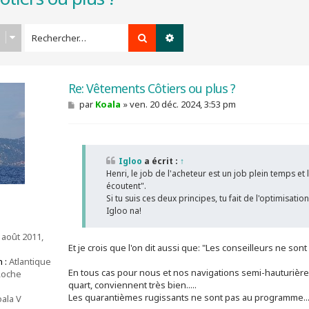
Rechercher
Recherche avancée
Re: Vêtements Côtiers ou plus ?
M
par
Koala
»
ven. 20 déc. 2024, 3:53 pm
e
s
s
a
g
Igloo
a écrit :
↑
e
Henri, le job de l'acheteur est un job plein temps et
écoutent".
Si tu suis ces deux principes, tu fait de l'optimisat
Igloo na!
 août 2011,
Et je crois que l'on dit aussi que: "Les conseilleurs ne sont
 :
Atlantique
En tous cas pour nous et nos navigations semi-hauturière
Roche
quart, conviennent très bien.....
Les quarantièmes rugissants ne sont pas au programme...
ala V