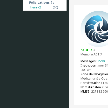
Félicitations à :
henry2
(60)
nautile
Membre ACTIF
Messages :
2790
Inscription :
mer. 31 
2:00 am
Zone de Navigation
Méditerranée Oue
Port d'attache :
Tou
Nom du bateau :
na
MMSI :
227 382 960