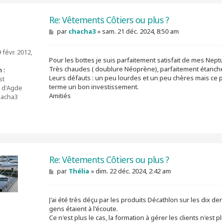
Re: Vêtements Côtiers ou plus ?
M
par
chacha3
»
sam. 21 déc. 2024, 8:50 am
e
s
 févr. 2012,
s
Pour les bottes je suis parfaitement satisfait de mes Ne
a
g
Très chaudes ( doublure Néoprène), parfaitement étanches
 :
e
Leurs défauts : un peu lourdes et un peu chères mais ce p
st
terme un bon investissement.
 d'Agde
Amitiés
acha3
Re: Vêtements Côtiers ou plus ?
M
par
Thélia
»
dim. 22 déc. 2024, 2:42 am
e
s
s
J'ai été très déçu par les produits Décathlon sur les dix d
a
g
gens étaient à l'écoute.
e
Ce n'est plus le cas, la formation à gérer les clients n'e