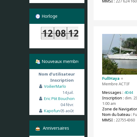
MMSI :
227 624 160
Horloge
Nouveaux membres
Nom d’utilisateur
FullHaya
Inscription
Membre ACTIF
VoilierMarlo
14 juil.
Messages :
4044
Inscription :
dim. 2
Eric Ptit Bouchon
1:00 am
04 févr.
Zone de Navigation
Kapofun
05 août
Nom du bateau :
Fu
MMSI :
227554360
Anniversaires