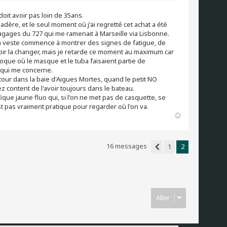
oit avoir pas loin de 35ans.
dère, et le seul moment où j'ai regretté cet achat a été
à bagages du 727 qui me ramenait à Marseille via Lisbonne.
 la veste commence à montrer des signes de fatigue, de
falloir la changer, mais je retarde ce moment au maximum car
poque où le masque et le tuba faisaient partie de
 qui me concerne.
tour dans la baie d'Aigues Mortes, quand le petit NO
 content de l'avoir toujours dans le bateau.
que jaune fluo qui, si l'on ne met pas de casquette, se
st pas vraiment pratique pour regarder où l'on va.
H
a
u
t
16 messages
1
2
Précédent
Aller