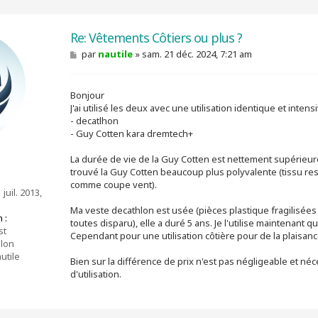
Re: Vêtements Côtiers ou plus ?
M
par
nautile
»
sam. 21 déc. 2024, 7:21 am
e
s
s
Bonjour
a
g
J'ai utilisé les deux avec une utilisation identique et inten
e
- decatlhon
- Guy Cotten kara dremtech+
La durée de vie de la Guy Cotten est nettement supérieure, 
trouvé la Guy Cotten beaucoup plus polyvalente (tissu re
comme coupe vent).
juil. 2013,
Ma veste decathlon est usée (pièces plastique fragilisées 
 :
toutes disparu), elle a duré 5 ans. Je l'utilise maintenant q
st
Cependant pour une utilisation côtière pour de la plaisance
lon
utile
Bien sur la différence de prix n'est pas négligeable et n
d'utilisation.