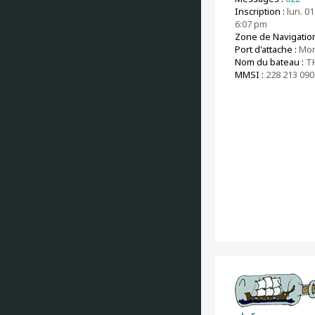
Inscription :
lun. 01
6:07 pm
Zone de Navigation
Port d'attache :
Mor
Nom du bateau :
TH
MMSI :
228 213 090