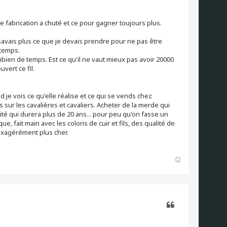
 fabrication a chuté et ce pour gagner toujours plus.
 savais plus ce que je devais prendre pour ne pas être
 temps.
bien de temps. Est ce qu'il ne vaut mieux pas avoir 20000
vert ce fil.
je vois ce qu'elle réalise et ce qui se vends chez
s sur les cavalières et cavaliers. Acheter de la merde qui
té qui durera plus de 20 ans... pour peu qu'on fasse un
e, fait main avec les coloris de cuir et fils, des qualité de
s exagérément plus cher.
H
a
u
t
Citer