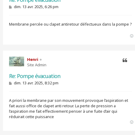
M
dim. 13 avr. 2025, 6:26 pm
e
s
s
Membrane percée ou clapet antiretour défectueux dans la pompe ?
a
g
e
Henri
Site Admin
Citer
Re: Pompe évacuation
M
dim. 13 avr. 2025, 8:32 pm
e
s
s
A priori la membrane par son mouvement provoque l’aspiration et
a
g
fait aussi office de clapet anti retour. La perte de pression a
e
l’aspiration me fait effectivement penser à une fuite d’air qui
réduirait cette puissance