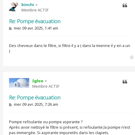
binchi
Membre ACTIF
Citer
Re: Pompe évacuation
M
mer. 09 avr. 2025, 1:41 am
e
s
s
Des cheveux dans le filtre, si filtre il y a ( dans la mienne il y en a un
a
g
)
e
Igloo
Membre ACTIF
Citer
Re: Pompe évacuation
M
mer. 09 avr. 2025, 7:26 am
e
s
s
Pompe refoulante ou pompe aspirante ?
a
g
Après avoir nettoyé le filtre si présent, si refoulante,la pompe n'est
e
pas immergée. Si aspirante impuretés dans les clapets.