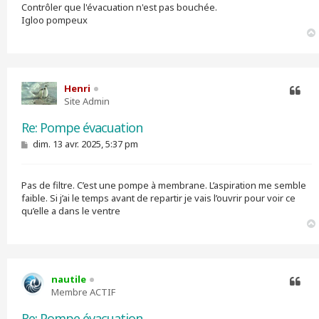
Contrôler que l'évacuation n'est pas bouchée.
Igloo pompeux
Henri
Site Admin
Citer
Re: Pompe évacuation
M
dim. 13 avr. 2025, 5:37 pm
e
s
s
Pas de filtre. C’est une pompe à membrane. L’aspiration me semble
a
g
faible. Si j’ai le temps avant de repartir je vais l’ouvrir pour voir ce
e
qu’elle a dans le ventre
nautile
Membre ACTIF
Citer
Re: Pompe évacuation