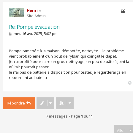
Henri
Site Admin
Citer
Re: Pompe évacuation
M
mer. 16 avr. 2025, 5:02 pm
e
s
s
Pompe ramenée à la maison, démontée, nettoyée… le problème
a
g
vient probablement d’un bout de rylsan qui coinçait le clapet.
e
J’en ai profité pour faire un gros nettoyage, un peu de pâte à joint là
où l’air pourrait passer
Je n’ai pas de batterie à disposition pour tester, je regarderai ça en
retournant au bateau
Répondre
7 messages • Page
1
sur
1
Aller