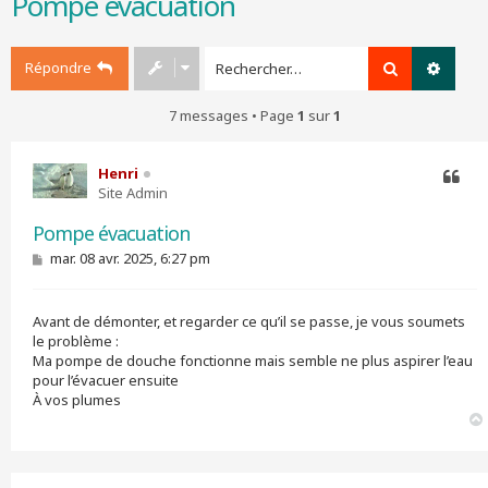
Pompe évacuation
r
c
h
Répondre
Rechercher
Recher
e
r
7 messages • Page
1
sur
1
Henri
Site Admin
Citer
Pompe évacuation
M
mar. 08 avr. 2025, 6:27 pm
e
s
s
Avant de démonter, et regarder ce qu’il se passe, je vous soumets
a
g
le problème :
e
Ma pompe de douche fonctionne mais semble ne plus aspirer l’eau
pour l’évacuer ensuite
À vos plumes