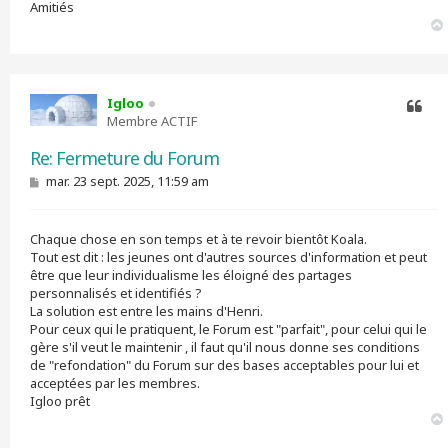
Amitiés
Igloo
Membre ACTIF
Citer
Re: Fermeture du Forum
M
mar. 23 sept. 2025, 11:59 am
e
s
s
Chaque chose en son temps et à te revoir bientôt Koala.
a
g
Tout est dit : les jeunes ont d'autres sources d'information et peut
e
être que leur individualisme les éloigné des partages
personnalisés et identifiés ?
La solution est entre les mains d'Henri.
Pour ceux qui le pratiquent, le Forum est "parfait", pour celui qui le
gère s'il veut le maintenir , il faut qu'il nous donne ses conditions
de "refondation" du Forum sur des bases acceptables pour lui et
acceptées par les membres.
Igloo prêt