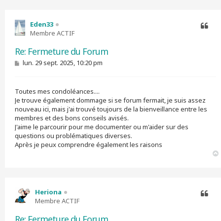
Eden33
Membre ACTIF
Citer
Re: Fermeture du Forum
M
lun. 29 sept. 2025, 10:20 pm
e
s
s
Toutes mes condoléances....
a
g
Je trouve également dommage si se forum fermait, je suis assez
e
nouveau ici, mais j'ai trouvé toujours de la bienveillance entre les
membres et des bons conseils avisés.
J'aime le parcourir pour me documenter ou m'aider sur des
questions ou problématiques diverses.
Après je peux comprendre également les raisons
Heriona
Membre ACTIF
Citer
Re: Fermeture du Forum