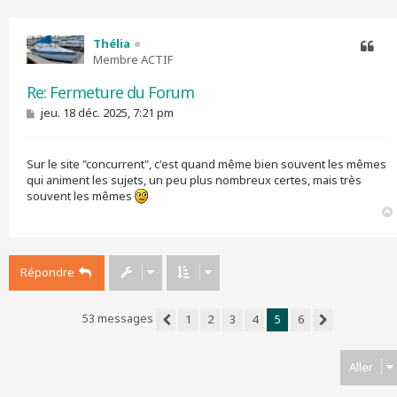
Thélia
Membre ACTIF
Citer
Re: Fermeture du Forum
M
jeu. 18 déc. 2025, 7:21 pm
e
s
s
Sur le site "concurrent", c'est quand même bien souvent les mêmes
a
g
qui animent les sujets, un peu plus nombreux certes, mais très
e
souvent les mêmes
Répondre
53 messages
1
2
3
4
5
6
Précédent
Suivant
Aller