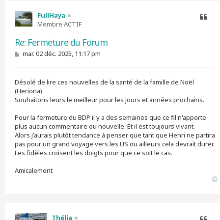
FullHaya
Membre ACTIF
Citer
Re: Fermeture du Forum
M
mar. 02 déc. 2025, 11:17 pm
e
s
s
Désolé de lire ces nouvelles de la santé de la famille de Noël
a
g
(Heriona)
e
Souhaitons leurs le meilleur pour les jours et années prochains.
Pour la fermeture du BDP il y a des semaines que ce fil n'apporte
plus aucun commentaire ou nouvelle. Et il est toujours vivant.
Alors j'aurais plutôt tendance à penser que tant que Henri ne partira
pas pour un grand voyage vers les US ou ailleurs cela devrait durer.
Les fidèles croisent les doigts pour que ce soit le cas.
Amicalement
Thélia