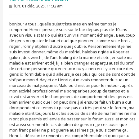
M
lun. 01 déc. 2025, 11:32 am
e
s
s
bonjour a tous , quelle sujet triste mes en même temps je
a
g
comprend Henri , perso je suis sur le bar depuis plus de 10 ans
e
avec un visu a st Malo qui était un vrai moment échange . Beaucoup
de gens on quitter le bar et quelque pionnier , comme voile breiz ,
roger , ronny et plein d autre que j oublie. Personnellement je me
suis investi donner, même du matériel, halebas rigide a Roger et
galou , des winch , de l'antifooling de la marine etc etc , ensuite ma
maladie est arriver et déjà j ai bien changer et aperçu aussi du profi
de certaine personne qui en retour ou y a rien eu il y a encore des
gens ici formidable qui d ailleurs je ces plus qui ces de sont dont de
vhf pour mon d-day et de Henri qui m avais remonter du sud un
morceau de mat jusque st Malo ou christian pour le moteur . après
mon activité professionnel ma pomper beaucoup de temps et le
covid est arriver et le changement de comportement des gens est
bien arriver quoic que l on peut dire ,j ai ensuite fait un burn a out
donc pendant ce temps tu passe pas ou très peut sur le forum , ma
maladie étant toujours la et les soucis de santé de ma femme ne ma
n ont plus permis et l envie de passer sur le forum aussi et mon cas
est aussi surement le cas de plein de gens ici , je ces aussi que
mon franc parler ne plait guerre aussi mes ça je suis comme ça .
Henri la décision te revient et est compréhensible et quoi que tu