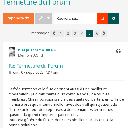
Fermeture du Forum
r
c
h
Répondre
Rechercher
Recher
e
r
53 messages
1
2
3
4
5
6
Précédent
Suivant
Pietje.scramouille
Membre ACTIF
Citer
Re: Fermeture du Forum
M
dim. 07 sept. 2025, 4:37 pm
e
s
s
La fréquentation et le flux viennent aussi d'une meilleure
a
g
modération ( je dirais même d'un contôle social) de tout les
e
membres . Chez nos voisins il y a des sujets qui partent en c...lle de
manière presque intentionnelle , avec des troll qui rajoutent de
l'huile sur le feu , des réponses à des demandes techniques
quisont du grand n'importe quoi etc etc .
tout cela génère du flux et donc des picaillons , mais est ce la
bonne solution?