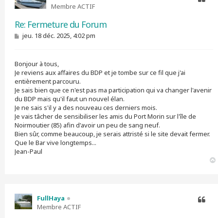
Membre ACTIF
Citer
Re: Fermeture du Forum
M
jeu. 18 déc. 2025, 4:02 pm
e
s
s
Bonjour à tous,
a
g
Je reviens aux affaires du BDP et je tombe sur ce fil que j'ai
e
entièrement parcouru.
Je sais bien que ce n'est pas ma participation qui va changer l'avenir
du BDP mais qu'il faut un nouvel élan.
Je ne sais s'il y a des nouveau ces derniers mois.
Je vais tâcher de sensibiliser les amis du Port Morin sur l'île de
Noirmoutier (85) afin d'avoir un peu de sang neuf.
Bien sûr, comme beaucoup, je serais attristé si le site devait fermer.
Que le Bar vive longtemps...
Jean-Paul
FullHaya
Membre ACTIF
Citer