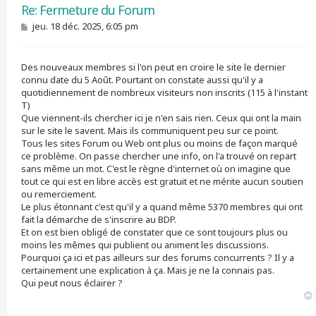
Re: Fermeture du Forum
M
jeu. 18 déc. 2025, 6:05 pm
e
s
s
Des nouveaux membres si l'on peut en croire le site le dernier
a
g
connu date du 5 Août. Pourtant on constate aussi qu'il y a
e
quotidiennement de nombreux visiteurs non inscrits (115 à l'instant
T)
Que viennent-ils chercher ici je n'en sais rien. Ceux qui ont la main
sur le site le savent. Mais ils communiquent peu sur ce point.
Tous les sites Forum ou Web ont plus ou moins de façon marqué
ce problème. On passe chercher une info, on l'a trouvé on repart
sans même un mot. C'est le règne d'internet où on imagine que
tout ce qui est en libre accès est gratuit et ne mérite aucun soutien
ou remerciement.
Le plus étonnant c'est qu'il y a quand même 5370 membres qui ont
fait la démarche de s'inscrire au BDP.
Et on est bien obligé de constater que ce sont toujours plus ou
moins les mêmes qui publient ou animent les discussions.
Pourquoi ça ici et pas ailleurs sur des forums concurrents ? Il y a
certainement une explication à ça. Mais je ne la connais pas.
Qui peut nous éclairer ?