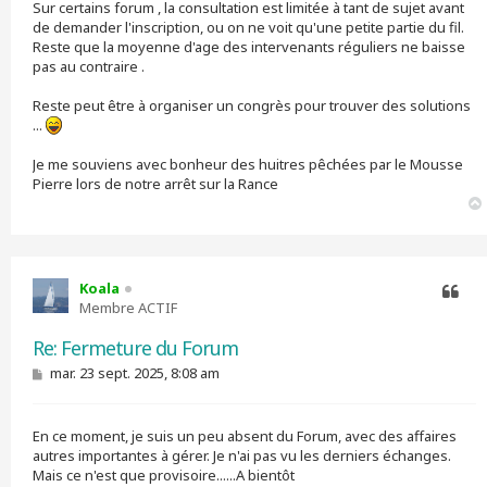
Sur certains forum , la consultation est limitée à tant de sujet avant
de demander l'inscription, ou on ne voit qu'une petite partie du fil.
Reste que la moyenne d'age des intervenants réguliers ne baisse
pas au contraire .
Reste peut être à organiser un congrès pour trouver des solutions
...
Je me souviens avec bonheur des huitres pêchées par le Mousse
Pierre lors de notre arrêt sur la Rance
Koala
Membre ACTIF
Citer
Re: Fermeture du Forum
M
mar. 23 sept. 2025, 8:08 am
e
s
s
En ce moment, je suis un peu absent du Forum, avec des affaires
a
g
autres importantes à gérer. Je n'ai pas vu les derniers échanges.
e
Mais ce n'est que provisoire......A bientôt