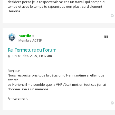
décidera perso je la respecterait car ces un travail qui pompe du
temps et avec le temps tu rajeuni pas non plus . cordialement
Hériona .
nautile
Membre ACTIF
Citer
Re: Fermeture du Forum
M
lun. 01 déc. 2025, 11:37 am
e
s
s
Bonjour
a
g
Nous respecterons tous la décision d'Henri, même si elle nous
e
attriste.
ps Heriona il me semble que la VHF c'était moi, en tout cas j'en ai
donnée une à un membre...
Amicalement