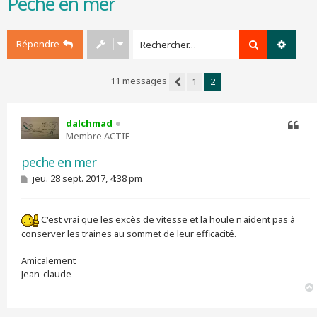
Pêche en mer
r
c
h
Répondre
Rechercher
Recher
e
r
11 messages
1
2
Précédent
dalchmad
Membre ACTIF
Citer
peche en mer
M
jeu. 28 sept. 2017, 4:38 pm
e
s
s
C'est vrai que les excès de vitesse et la houle n'aident pas à
a
g
conserver les traines au sommet de leur efficacité.
e
Amicalement
Jean-claude