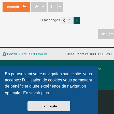
Répondre
11 messages
1
2
Précédent
Aller
Portail
Accueil du forum
Fuseau horaire sur
UTC+02:00
Développé par
phpBB
® Forum Software © phpBB Limited
Traduction française officielle
©
Qiaeru
En poursuivant votre navigation sur ce site, vous
phpBB 3 Quarto theme by
PixelGoose Studio
acceptez l’utilisation de cookies vous permettant
Confidentialité
|
Conditions
de bénéficier d’une expérience de navigation
optimale.
En savoir plus…
Supprimer les cookies
Nous contacter
J’accepte