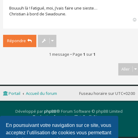
Bouuuh là ! Fatigué, moi, j’vais faire une sieste…
Christian à bord de Swadoune.
Répondre
1 message • Page
1
sur
1
Aller
Portail
Accueil du forum
Fuseau horaire sur
UTC+02:00
Développé par
phpBB
® Forum Software © phpBB Limited
Traduction française officielle
©
Qiaeru
phpBB 3 Quarto theme by
PixelGoose Studio
En poursuivant votre navigation sur ce site, vous
Confidentialité
|
Conditions
acceptez l’utilisation de cookies vous permettant