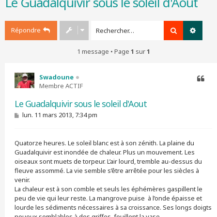
Le Guadalquivir sous le soleil d'Aout
r
c
h
Répondre
Rechercher
Recher
e
r
1 message • Page
1
sur
1
Swadoune
Membre ACTIF
Citer
Le Guadalquivir sous le soleil d'Aout
M
lun. 11 mars 2013, 7:34 pm
e
s
s
Quatorze heures. Le soleil blanc est à son zénith. La plaine du
a
g
Guadalquivir est inondée de chaleur. Plus un mouvement. Les
e
oiseaux sont muets de torpeur. L’air lourd, tremble au-dessus du
fleuve assommé. La vie semble s’être arrêtée pour les siècles à
venir.
La chaleur est à son comble et seuls les éphémères gaspillent le
peu de vie qui leur reste. La mangrove puise à l’onde épaisse et
lourde les sédiments nécessaires à sa croissance. Ses longs doigts
noueux semblables à des griffes, fouillent la vase.