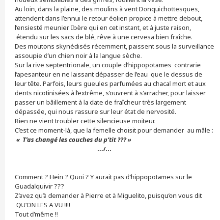
Au loin, dans la plaine, des moulins à vent Donquichottesques,
attendent dans l’ennui le retour éolien propice à mettre debout,
l’ensiesté meunier Ibère qui en cet instant, et à juste raison,
étendu sur les sacs de blé, rêve à une cervesa bien fraîche.
Des moutons skynédisés récemment, paissent sous la surveillance
assoupie d’un chien noir à la langue sèche.
Sur la rive septentrionale, un couple d’hippopotames contrarie
l’apesanteur en ne laissant dépasser de l’eau que le dessus de
leur tête. Parfois, leurs gueules parfumées au chacal mort et aux
dents nicotinisées à l’extrême, s’ouvrent à s’arracher, pour laisser
passer un bâillement à la date de fraîcheur très largement
dépassée, qui nous rassure sur leur état de nervosité.
Rien ne vient troubler cette silencieuse moiteur.
C’est ce moment-là, que la femelle choisit pour demander au mâle :
« T’as changé les couches du p’tit ??? »
…/…
Comment ? Hein ? Quoi ? Y aurait pas d’hippopotames sur le
Guadalquivir ???
Z’avez qu’à demander à Pierre et à Miguelito, puisqu’on vous dit
QU’ON LES A VU !!!!
Tout d’même !!