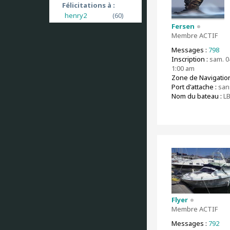
Félicitations à :
henry2
(60)
Fersen
Membre ACTIF
Messages :
798
Inscription :
sam. 04
1:00 am
Zone de Navigation
Port d'attache :
san
Nom du bateau :
L
Flyer
Membre ACTIF
Messages :
792