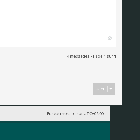
H
a
u
t
4 messages • Page
1
sur
1
Aller
Fuseau horaire sur
UTC+02:00