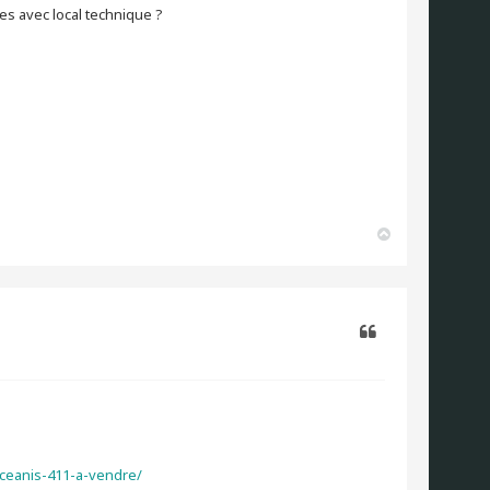
nes avec local technique ?
H
a
u
t
Citer
ceanis-411-a-vendre/