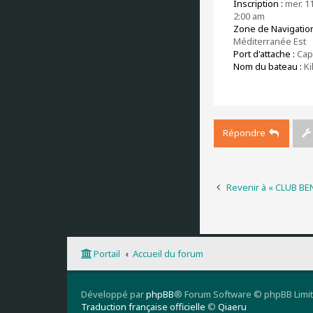
Inscription :
mer. 11
2:00 am
Zone de Navigation
Méditerranée Est
Port d'attache :
Cap
Nom du bateau :
Ki
Répondre
Revenir à « CLUB B
Portail
Accueil du forum
Développé par
phpBB
® Forum Software © phpBB Limi
Traduction française officielle
©
Qiaeru