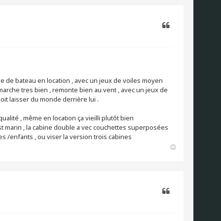
t
Citer
pe de bateau en location , avec un jeux de voiles moyen
l marche tres bien , remonte bien au vent , avec un jeux de
doit laisser du monde derrière lui .
alité , même en location ça vieilli plutôt bien
 marin , la cabine double a vec couchettes superposées
les /enfants , ou viser la version trois cabines
H
a
u
t
Citer