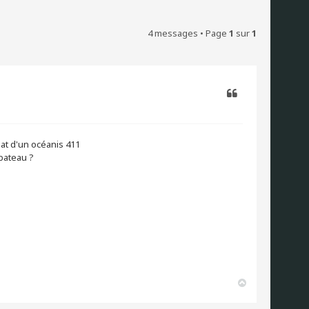
4 messages • Page
1
sur
1
Citer
hat d'un océanis 411
bateau ?
H
a
u