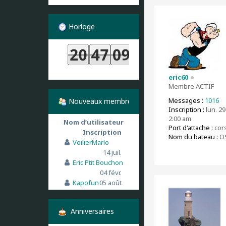
Horloge
eric60
Membre ACTIF
Messages :
1016
Nouveaux membres
Inscription :
lun. 29
2:00 am
Nom d’utilisateur
Port d'attache :
cor
Inscription
Nom du bateau :
O
VoilierMarlo
14 juil.
Eric Ptit Bouchon
04 févr.
Kapofun
05 août
Anniversaires