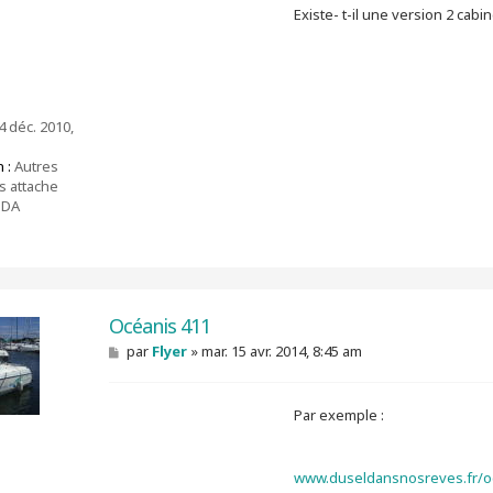
Existe- t-il une version 2 cabi
a
g
e
 déc. 2010,
 :
Autres
s attache
BDA
Océanis 411
M
par
Flyer
»
mar. 15 avr. 2014, 8:45 am
e
s
s
Par exemple :
a
g
e
www.duseldansnosreves.fr/o