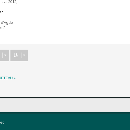
 avr. 2012,
 :
 d'Agde
ki 2
ENETEAU »
ted