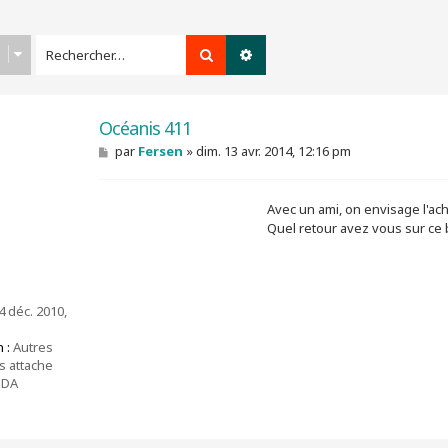
Rechercher
Recherche avancée
Océanis 411
M
par
Fersen
»
dim. 13 avr. 2014, 12:16 pm
e
s
s
Avec un ami, on envisage l'ac
a
g
Quel retour avez vous sur ce 
e
 déc. 2010,
 :
Autres
s attache
BDA