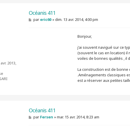
Océanis 411
M
par
eric60
»
dim. 13 avr. 2014, 4:00 pm
e
s
s
Bonjour,
a
g
e
j'ai souvent navigué sur ce ty
(souvent le cas en location) i
voiles de bonnes qualités , il 
 avr. 2013,
La construction est de bonne qu
se
.Aménagements classiques est
SARI
est a réserver aux petites tail
Océanis 411
M
par
Fersen
»
mar. 15 avr. 2014, 8:23 am
e
s
s